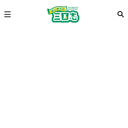
記事を検索
気になった三国志の合戦や人物、時代などを入力して
ね。中の人が24時間手動で検索結果を提示するよ（嘘
です）
例：曹操 赤壁の戦い