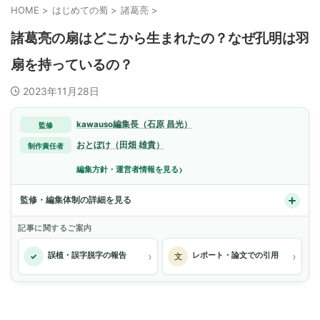
HOME
>
はじめての蜀
>
諸葛亮
>
諸葛亮の扇はどこから生まれたの？なぜ孔明は羽
扇を持っているの？
2023年11月28日
kawauso編集長（石原 昌光）
監修
おとぼけ（田畑 雄貴）
制作責任者
›
編集方針・運営者情報を見る
監修・編集体制の詳細を見る
記事に関するご案内
›
›
誤植・誤字脱字の報告
レポート・論文での引用
✓
文