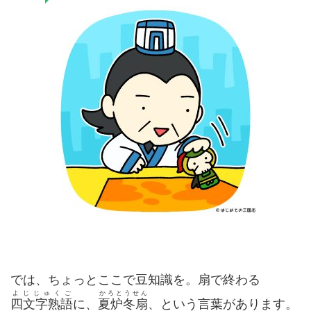
では、ちょっとここで豆知識を。扇で終わる
よじじゅくご
かろとうせん
四文字熟語
に、
夏炉冬扇
、という言葉があります。