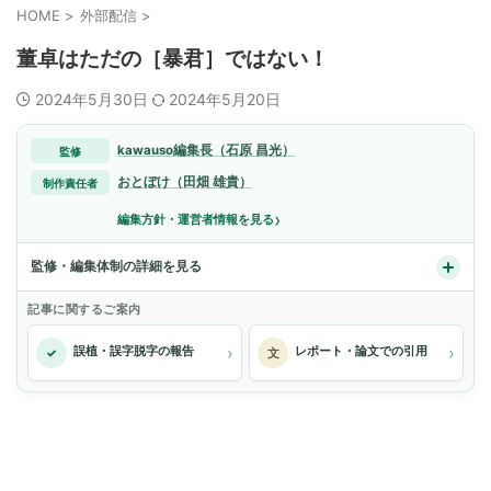
HOME
>
外部配信
>
董卓はただの［暴君］ではない！
2024年5月30日
2024年5月20日
kawauso編集長（石原 昌光）
監修
おとぼけ（田畑 雄貴）
制作責任者
›
編集方針・運営者情報を見る
監修・編集体制の詳細を見る
記事に関するご案内
›
›
誤植・誤字脱字の報告
レポート・論文での引用
✓
文