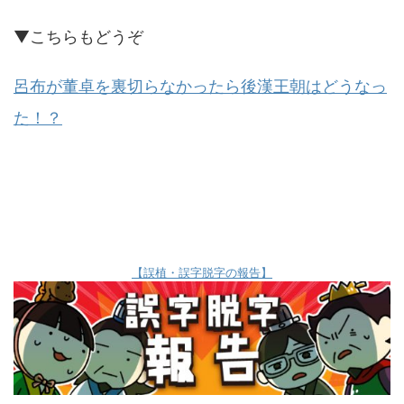
▼こちらもどうぞ
呂布が董卓を裏切らなかったら後漢王朝はどうなっ
た！？
【誤植・誤字脱字の報告】