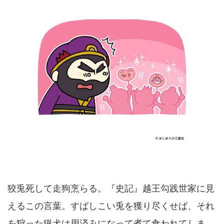
狡兎死して走狗烹らる。『史記』越王勾践世家に見
えるこの言葉。すばしこい兎を獲り尽くせば、それ
を狩った猟犬は用済みになって煮て食われてしま