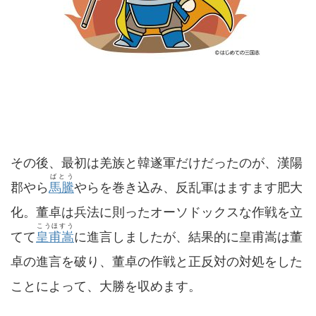
その後、最初は羌族と韓遂軍だけだったのが、漢陽
ばとう
郡やら
馬騰
やらを巻き込み、反乱軍はますます肥大
化。董卓は兵法に則ったオーソドックスな作戦を立
こうほすう
てて
皇甫嵩
に進言しましたが、結果的に皇甫嵩は董
卓の進言を破り、董卓の作戦と正反対の対処をした
ことによって、大勝を収めます。