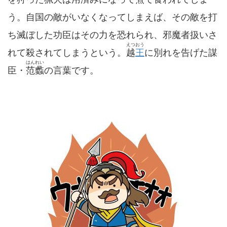
う。自国の敵がいなくなってしまえば、その敵を打
ち滅ぼした功臣はその力を恐れられ、邪魔者扱いさ
えつおう
れて殺されてしまうという。
越
王
に別れを告げた謀
はんれい
臣・
范蠡
の言葉です。