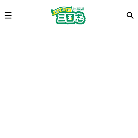
記事を検索
気になった三国志の合戦や人物、時代などを入力して
ね。中の人が24時間手動で検索結果を提示するよ（嘘
です）
例：曹操 赤壁の戦い