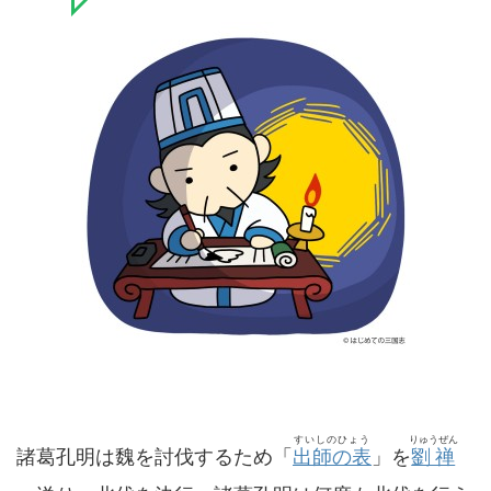
すいしのひょう
りゅうぜん
諸葛孔明は魏を討伐するため「
出師の表
」を
劉禅