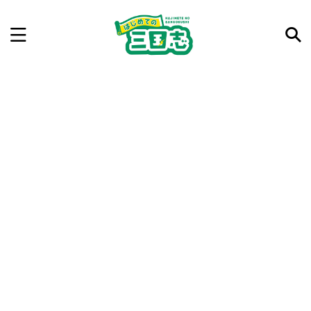
記事を検索
気になった三国志の合戦や人物、時代などを入力して
ね。中の人が24時間手動で検索結果を提示するよ（嘘
です）
例：曹操 赤壁の戦い