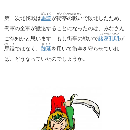
ばしょく
がいていのたたかい
第一次北伐戦は
馬謖
が
街亭の戦い
で敗北したため、
蜀軍の全軍が撤退することになったのは、みなさん
しょかつこうめい
ご存知かと思います。もし街亭の戦いで
諸葛孔明
が
ばしょく
ぎえん
馬謖
ではなく、
魏延
を用いて街亭を守らせていれ
ば、どうなっていたのでしょうか。