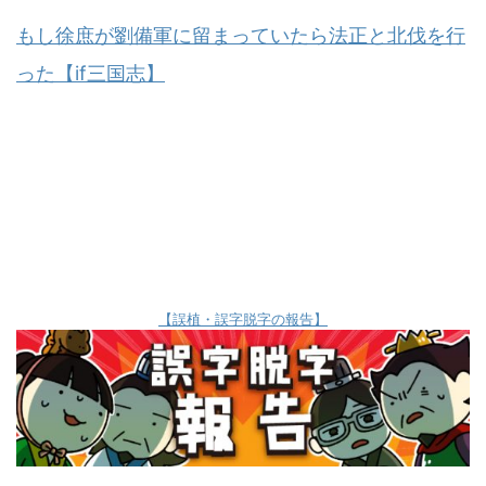
もし徐庶が劉備軍に留まっていたら法正と北伐を行
った【if三国志】
【誤植・誤字脱字の報告】