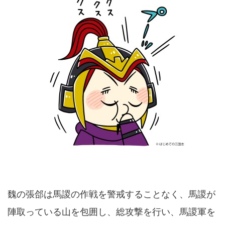
魏の張郃は馬謖の作戦を警戒することなく、馬謖が
陣取っている山を包囲し、総攻撃を行い、馬謖軍を