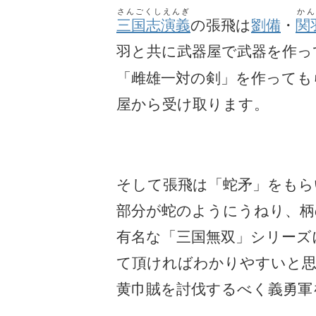
さんごくしえんぎ
かん
三国志演義
の張飛は
劉備
・
関
羽と共に武器屋で武器を作っ
「雌雄一対の剣」を作っても
屋から受け取ります。
そして張飛は「蛇矛」をもら
部分が蛇のようにうねり、柄
有名な「三国無双」シリーズ
て頂ければわかりやすいと思
黄巾賊を討伐するべく義勇軍