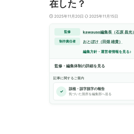
在した？
2025年11月20日
2025年11月15日
kawauso編集長（石原 昌光
監修
おとぼけ（田畑 雄貴）
制作責任者
›
編集方針・運営者情報を見る
監修・編集体制の詳細を見る
記事に関するご案内
誤植・誤字脱字の報告
✓
気づいた箇所を編集部へ送る