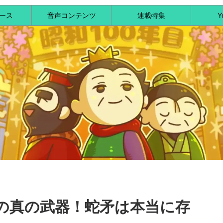
ース
音声コンテンツ
連載特集
Y
の真の武器！蛇矛は本当に存