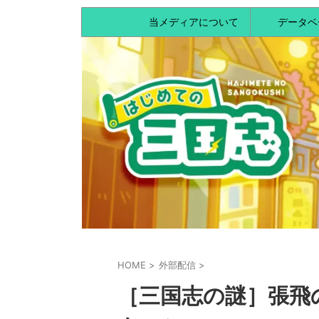
当メディアについて
データベ
HOME
>
外部配信
>
［三国志の謎］張飛