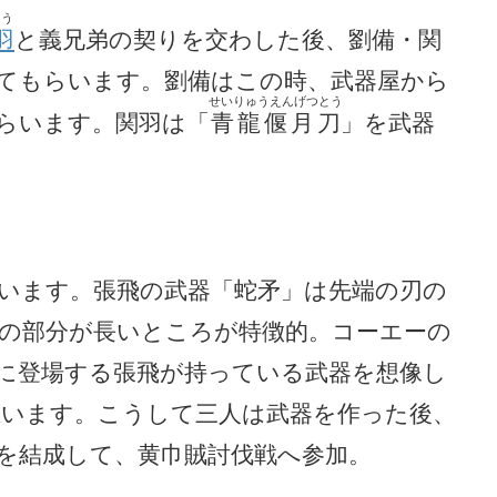
う
羽
と義兄弟の契りを交わした後、劉備・関
てもらいます。劉備はこの時、武器屋から
せいりゅうえんげつとう
らいます。関羽は「
青龍偃月刀
」を武器
います。張飛の武器「蛇矛」は先端の刃の
の部分が長いところが特徴的。コーエーの
に登場する張飛が持っている武器を想像し
います。こうして三人は武器を作った後、
を結成して、黄巾賊討伐戦へ参加。