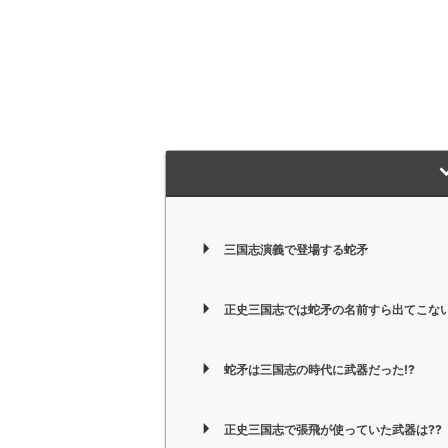
三国志演義で登場する蛇矛
正史三国志では蛇矛の名前すら出てこない
蛇矛は三国志の時代に武器だった!?
正史三国志で張飛が使っていた武器は??