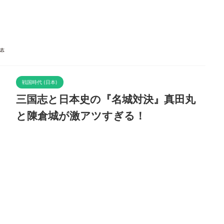
戦国時代 (日本)
三国志と日本史の『名城対決』真田丸
と陳倉城が激アツすぎる！