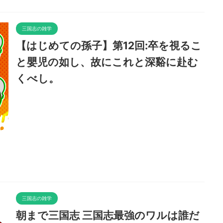
三国志の雑学
【はじめての孫子】第12回:卒を視るこ
と嬰児の如し、故にこれと深谿に赴む
くべし。
三国志の雑学
朝まで三国志 三国志最強のワルは誰だ