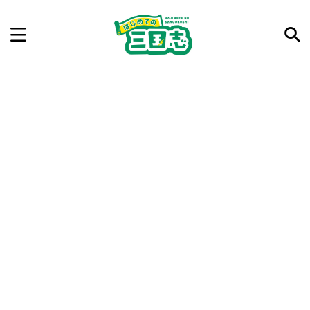
記事を検索
気になった三国志の合戦や人物、時代などを入力して
ね。中の人が24時間手動で検索結果を提示するよ（嘘
です）
例：曹操 赤壁の戦い