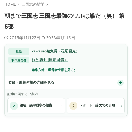
HOME
>
三国志の雑学
>
朝まで三国志 三国志最強のワルは誰だ（笑） 第
5部
2015年11月22日
2023年1月15日
kawauso編集長（石原 昌光）
監修
おとぼけ（田畑 雄貴）
制作責任者
›
編集方針・運営者情報を見る
監修・編集体制の詳細を見る
記事に関するご案内
›
›
誤植・誤字脱字の報告
レポート・論文での引用
✓
文