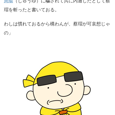
周瑜
（しゅうゆ）に騙されて呉に内通したとして蔡
瑁を斬ったと書いておる。
わしは慣れておるから構わんが、蔡瑁が可哀想じゃ
の」