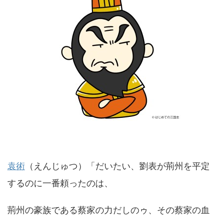
袁術
（えんじゅつ）「だいたい、劉表が荊州を平定
するのに一番頼ったのは、
荊州の豪族である蔡家の力だしのゥ、その蔡家の血