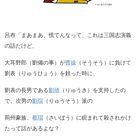
呂布「まあまあ、慌てんなって、これは三国志演義
の話だけど、
大耳野郎（劉備の事）が
曹操
（そうそう）に負けて
劉表（りゅうひょう）を頼った時に、
劉表の長男である
劉琦
（りゅうき）を支持したの
で、次男の
劉琮
（りゅうそう）派の
荊州豪族、
蔡瑁
（さいぼう）に睨まれて殺されかけ
たって話があるよな？