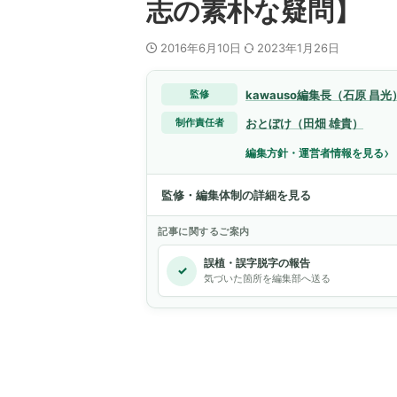
志の素朴な疑問】
2016年6月10日
2023年1月26日
kawauso編集長（石原 昌光
監修
おとぼけ（田畑 雄貴）
制作責任者
›
編集方針・運営者情報を見る
監修・編集体制の詳細を見る
記事に関するご案内
誤植・誤字脱字の報告
✓
気づいた箇所を編集部へ送る