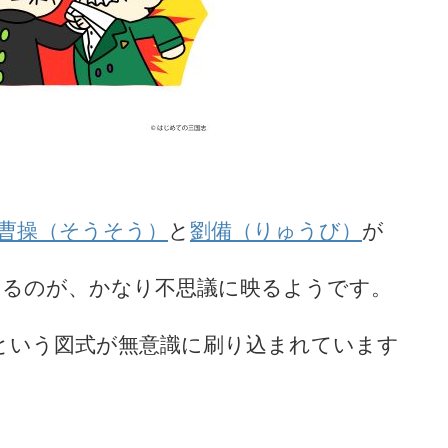
曹操（そうそう）
と
劉備（りゅうび）
が
いるのが、かなり不思議に映るようです。
という図式が無意識に刷り込まれています