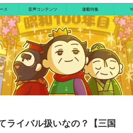
ース
音声コンテンツ
連載特集
Y
てライバル扱いなの？【三国