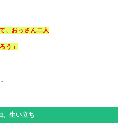
て、おっさん二人
ろう」
ね。
由、生い立ち