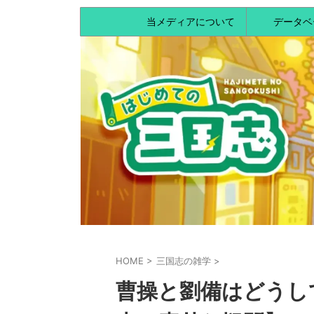
当メディアについて
データベ
HOME
>
三国志の雑学
>
曹操と劉備はどうし