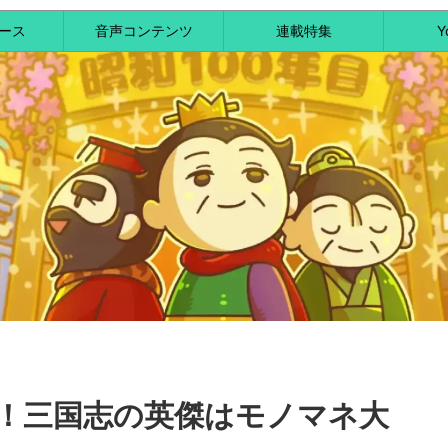
ース
音声コンテンツ
連載特集
Y
！三国志の英傑はモノマネ大