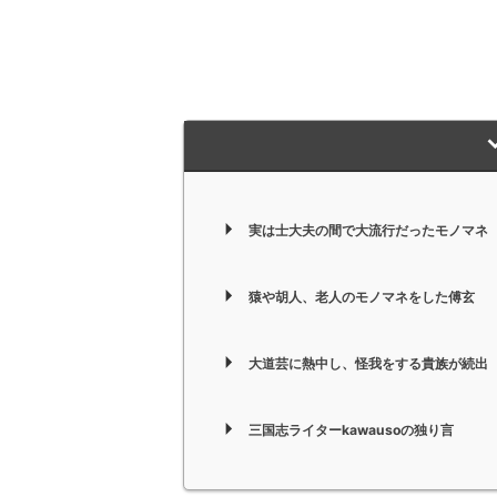
実は士大夫の間で大流行だったモノマネ
猿や胡人、老人のモノマネをした傅玄
大道芸に熱中し、怪我をする貴族が続出
三国志ライターkawausoの独り言