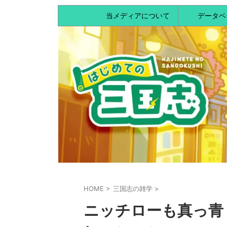
当メディアについて
データベ
HOME
>
三国志の雑学
>
ニッチローも真っ青