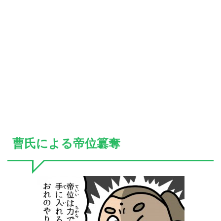
曹氏による帝位簒奪