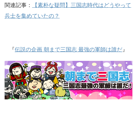
関連記事：
【素朴な疑問】三国志時代はどうやって
兵士を集めていたの？
『
伝説の企画 朝まで三国志 最強の軍師は誰だ
』