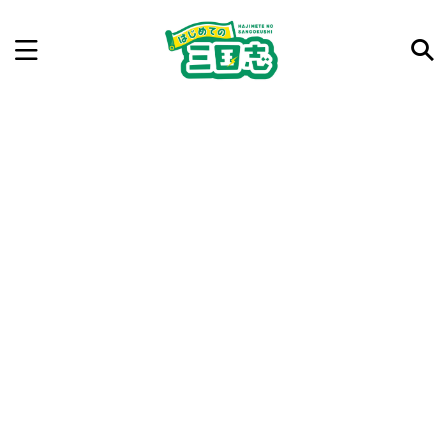
記事を検索
気になった三国志の合戦や人物、時代などを入力して
ね。中の人が24時間手動で検索結果を提示するよ（嘘
です）
例：曹操 赤壁の戦い