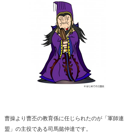
曹操より曹丕の教育係に任じられたのが「軍師連
盟」の主役である司馬懿仲達です。