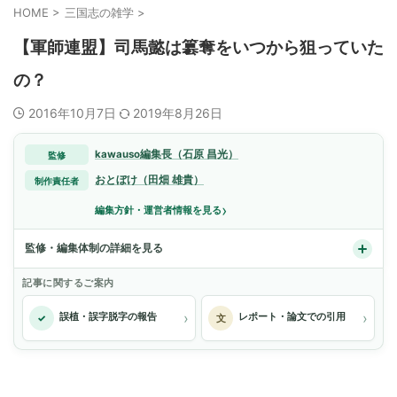
HOME
>
三国志の雑学
>
【軍師連盟】司馬懿は簒奪をいつから狙っていた
の？
2016年10月7日
2019年8月26日
kawauso編集長（石原 昌光）
監修
おとぼけ（田畑 雄貴）
制作責任者
›
編集方針・運営者情報を見る
監修・編集体制の詳細を見る
記事に関するご案内
›
›
誤植・誤字脱字の報告
レポート・論文での引用
✓
文