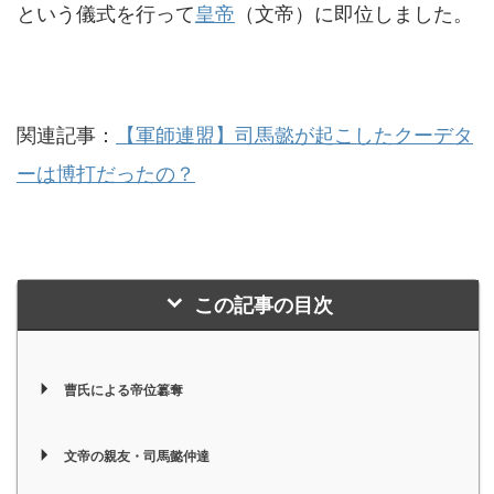
という儀式を行って
皇帝
（文帝）に即位しました。
関連記事：
【軍師連盟】司馬懿が起こしたクーデタ
ーは博打だったの？
この記事の目次
曹氏による帝位簒奪
文帝の親友・司馬懿仲達