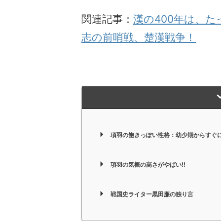
関連記事：
漢の400年は、
志の前哨戦、楚漢戦争！
項羽の飽きっぽい性格：幼少期からすぐ
項羽の気概の高さがやばい!!
戦国史ライター黒田廉の独り言