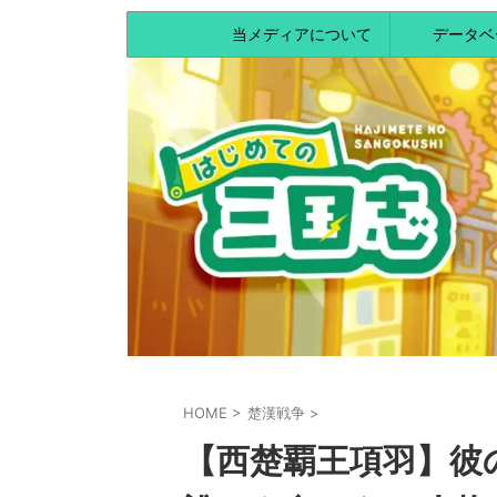
当メディアについて
データベ
HOME
>
楚漢戦争
>
【西楚覇王項羽】彼