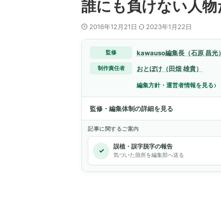
誰にも負けない人物
2016年12月21日
2023年1月22日
kawauso編集長（石原 昌光
監修
おとぼけ（田畑 雄貴）
制作責任者
›
編集方針・運営者情報を見る
監修・編集体制の詳細を見る
記事に関するご案内
誤植・誤字脱字の報告
✓
気づいた箇所を編集部へ送る