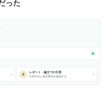
だった
）
レポート・論文での引用
›
›
文
引用方法と留意事項を確認する