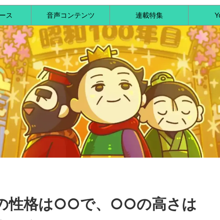
ース
音声コンテンツ
連載特集
Y
の性格は○○で、○○の高さは