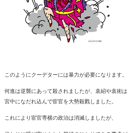
このようにクーデターには暴力が必要になります。
何進は逆襲にあって殺されましたが、袁紹や袁術は
宮中になだれ込んで宦官を大勢殺戮しました。
これにより宦官専横の政治は消滅しましたが、