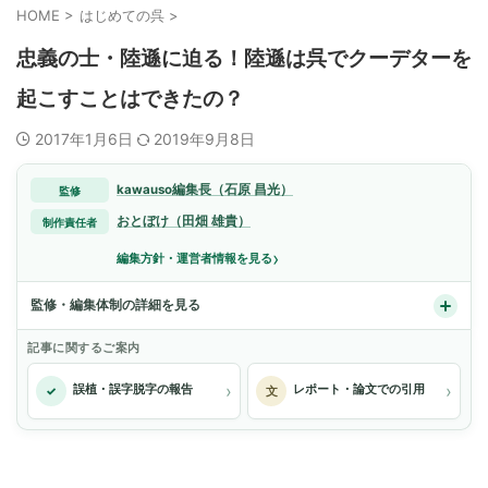
HOME
>
はじめての呉
>
忠義の士・陸遜に迫る！陸遜は呉でクーデターを
起こすことはできたの？
2017年1月6日
2019年9月8日
kawauso編集長（石原 昌光）
監修
おとぼけ（田畑 雄貴）
制作責任者
›
編集方針・運営者情報を見る
監修・編集体制の詳細を見る
記事に関するご案内
›
›
誤植・誤字脱字の報告
レポート・論文での引用
✓
文