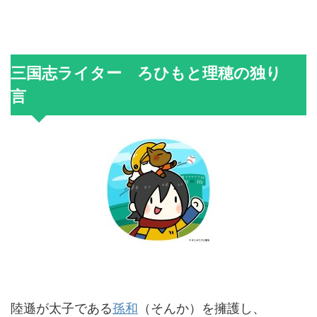
三国志ライター ろひもと理穂の独り
言
陸遜が太子である
孫和
（そんか）を擁護し、