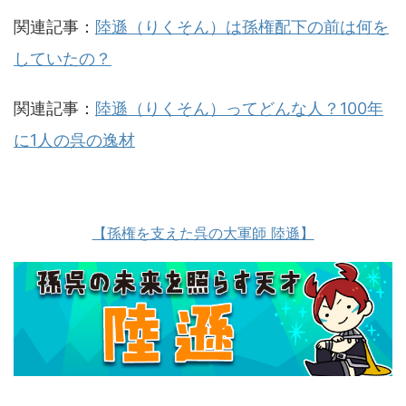
関連記事：
陸遜（りくそん）は孫権配下の前は何を
していたの？
関連記事：
陸遜（りくそん）ってどんな人？100年
に1人の呉の逸材
【孫権を支えた呉の大軍師 陸遜】