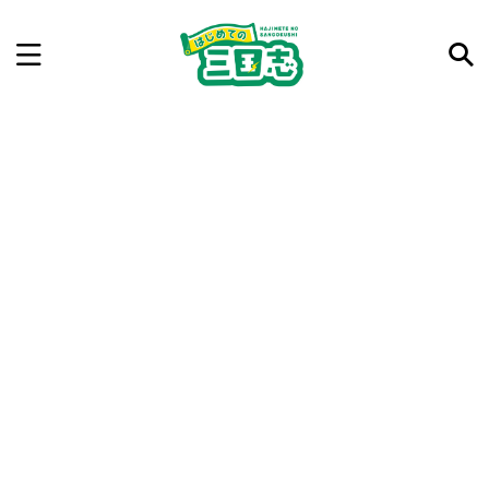
記事を検索
気になった三国志の合戦や人物、時代などを入力して
ね。中の人が24時間手動で検索結果を提示するよ（嘘
です）
例：曹操 赤壁の戦い