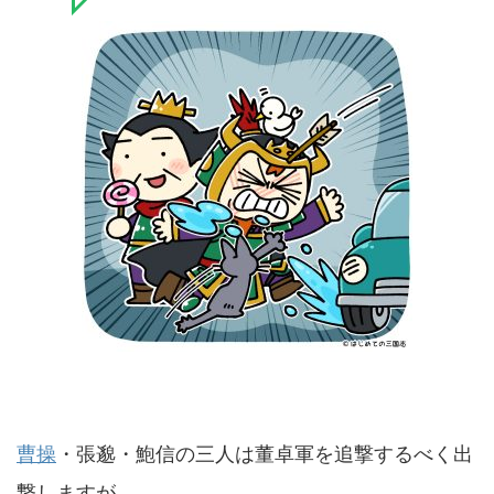
曹操
・張邈・鮑信の三人は董卓軍を追撃するべく出
撃しますが、