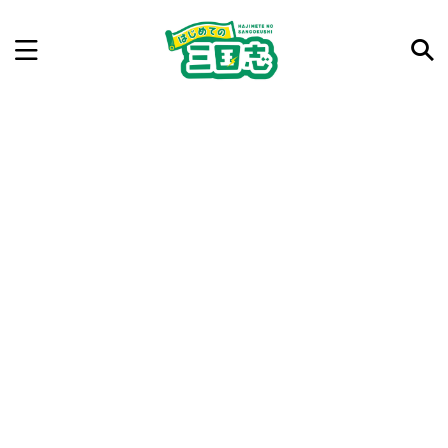
記事を検索
気になった三国志の合戦や人物、時代などを入力して
ね。中の人が24時間手動で検索結果を提示するよ（嘘
です）
例：曹操 赤壁の戦い