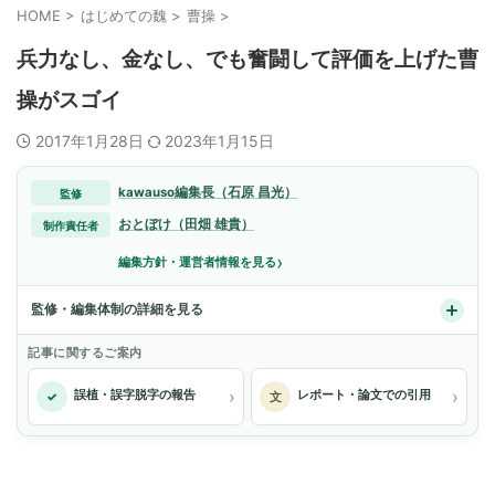
HOME
>
はじめての魏
>
曹操
>
兵力なし、金なし、でも奮闘して評価を上げた曹
操がスゴイ
2017年1月28日
2023年1月15日
kawauso編集長（石原 昌光）
監修
おとぼけ（田畑 雄貴）
制作責任者
›
編集方針・運営者情報を見る
監修・編集体制の詳細を見る
記事に関するご案内
›
›
誤植・誤字脱字の報告
レポート・論文での引用
✓
文