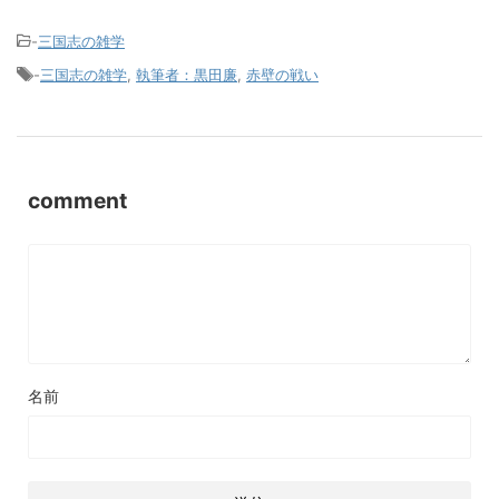
-
三国志の雑学
-
三国志の雑学
,
執筆者：黒田廉
,
赤壁の戦い
comment
名前