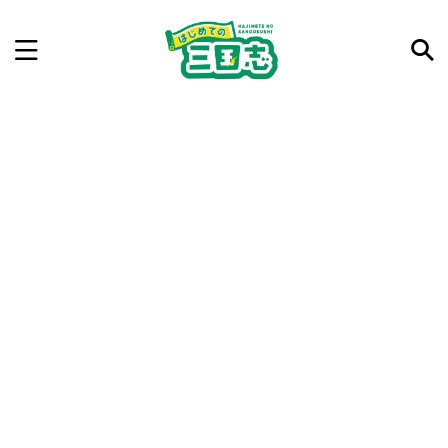
記事を検索
気になった三国志の合戦や人物、時代などを入力して
ね。中の人が24時間手動で検索結果を提示するよ（嘘
です）
例：曹操 赤壁の戦い