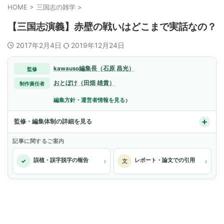
HOME
>
三国志の雑学
>
【三国志演義】赤壁の戦いはどこまで実話なの？
2017年2月4日
2019年12月24日
kawauso編集長（石原 昌光）
監修
おとぼけ（田畑 雄貴）
制作責任者
›
編集方針・運営者情報を見る
監修・編集体制の詳細を見る
記事に関するご案内
›
›
誤植・誤字脱字の報告
レポート・論文での引用
✓
文