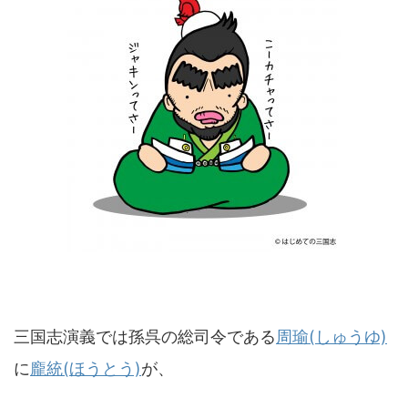
三国志演義では孫呉の総司令である
周瑜(しゅうゆ)
に
龐統(ほうとう)
が、