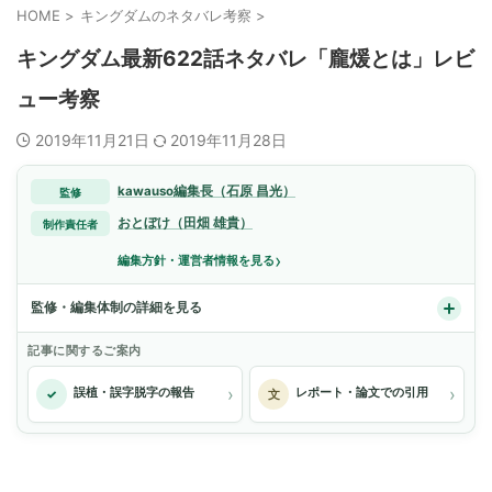
HOME
>
キングダムのネタバレ考察
>
キングダム最新622話ネタバレ「龐煖とは」レビ
ュー考察
2019年11月21日
2019年11月28日
kawauso編集長（石原 昌光）
監修
おとぼけ（田畑 雄貴）
制作責任者
›
編集方針・運営者情報を見る
監修・編集体制の詳細を見る
記事に関するご案内
›
›
誤植・誤字脱字の報告
レポート・論文での引用
✓
文