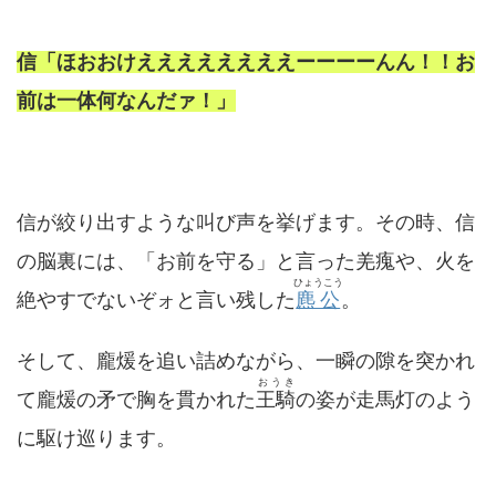
信「ほおおけええええええええーーーーんん！！お
前は一体何なんだァ！」
信が絞り出すような叫び声を挙げます。その時、信
の脳裏には、「お前を守る」と言った羌瘣や、火を
ひょうこう
絶やすでないぞォと言い残した
麃公
。
そして、龐煖を追い詰めながら、一瞬の隙を突かれ
おうき
て龐煖の矛で胸を貫かれた
王騎
の姿が走馬灯のよう
に駆け巡ります。