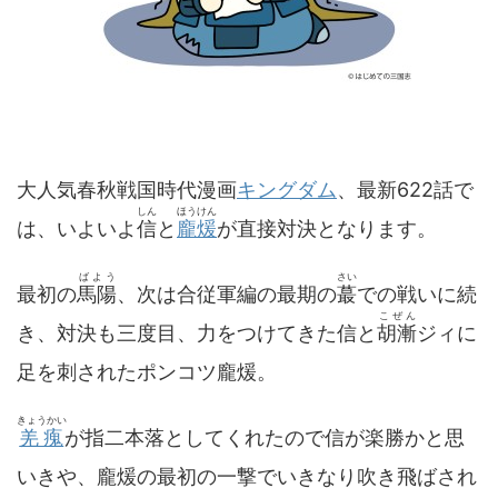
大人気春秋戦国時代漫画
キングダム
、最新622話で
しん
ほうけん
は、いよいよ
信
と
龐煖
が直接対決となります。
ばよう
さい
最初の
馬陽
、次は合従軍編の最期の
蕞
での戦いに続
こぜん
き、対決も三度目、力をつけてきた信と
胡漸
ジィに
足を刺されたポンコツ龐煖。
きょうかい
羌瘣
が指二本落としてくれたので信が楽勝かと思
いきや、龐煖の最初の一撃でいきなり吹き飛ばされ