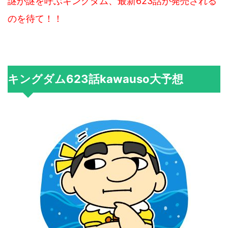
謎が謎を呼ぶキングダム、最新623話が発売される
のを待て！！
キングダム623話kawauso大予想