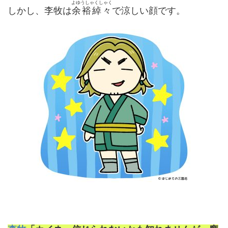
よゆうしゃくしゃく
しかし、李牧は
余裕綽々
で涼しい顔です。