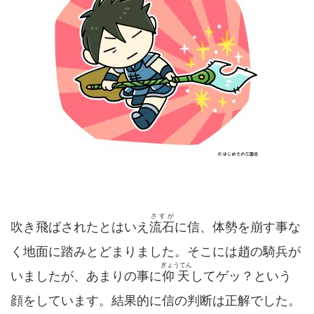
さすが
吹き飛ばされたとはいえ
流石
に信、体勢を崩す事な
く地面に踏みとどまりました。そこには趙の騎兵が
ぎょうてん
いましたが、あまりの事に
仰天
してゲッ？という
顔をしています。結果的に信の判断は正解でした。