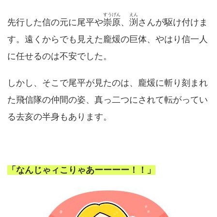
すうげん
えん
先行した信の元に尾平や
崇原
、
渕
さんが駆け付けま
す。遠くからでも見えた龐煖の巨体、やはり信一人
に任せるのは不安でした。
しかし、そこで尾平が見たのは、龐煖に斬り刻まれ
た飛信隊の仲間の姿、真っ二つにされて転がってい
る去亥の半身もあります。
「なんじゃィこりゃあーーーー！！」