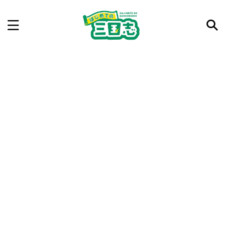
記事を検索
気になった三国志の合戦や人物、時代などを入力して
ね。中の人が24時間手動で検索結果を提示するよ（嘘
です）
例：曹操 赤壁の戦い