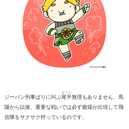
びへい
ジーパン刑事ばりに叫ぶ
尾平
無理もありません、馬
陽から以後、重要な戦いでは必ず龐煖が出現して飛
信隊をサクサク狩っているのです。