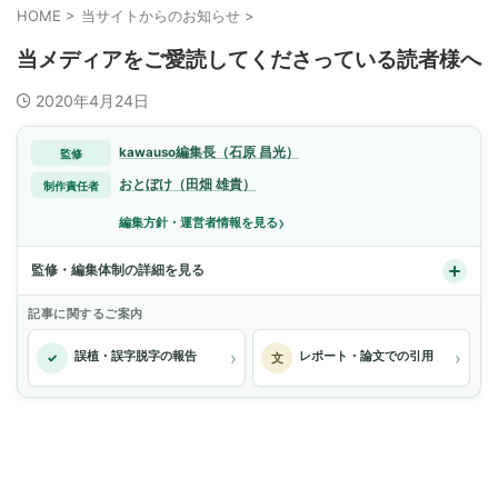
HOME
>
当サイトからのお知らせ
>
当メディアをご愛読してくださっている読者様へ
2020年4月24日
kawauso編集長（石原 昌光）
監修
おとぼけ（田畑 雄貴）
制作責任者
›
編集方針・運営者情報を見る
監修・編集体制の詳細を見る
記事に関するご案内
›
›
誤植・誤字脱字の報告
レポート・論文での引用
✓
文