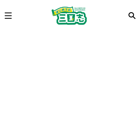
記事を検索
気になった三国志の合戦や人物、時代などを入力して
ね。中の人が24時間手動で検索結果を提示するよ（嘘
です）
例：曹操 赤壁の戦い