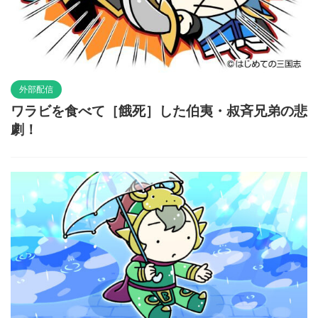
外部配信
ワラビを食べて［餓死］した伯夷・叔斉兄弟の悲
劇！