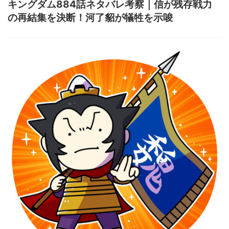
キングダム884話ネタバレ考察｜信が残存戦力
の再結集を決断！河了貂が犠牲を示唆