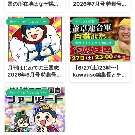
国の所在地はなぜ揉め
2026年7月号 特集号：
る？三国志×日本史コ
「鍾会、エリート街道
ラボで読み解く「魏志
を爆走しすぎた男」編
当サイトからのお知らせ
イベント情報
倭人伝」の謎
を出版しました
当サイトからのお知らせ
月刊はじめての三国志
【6/27(土)23時〜】
2026年6月号 特集号：
kawauso編集長とチャ
「趙雲、盛られてもな
ットで語る！YouTube
お強い男」編を出版し
生配信「三国志ラジ
当サイトからのお知らせ
ました
オ〜反董卓連合軍はな
ぜ自滅したのか？〜」
開催のお知らせ