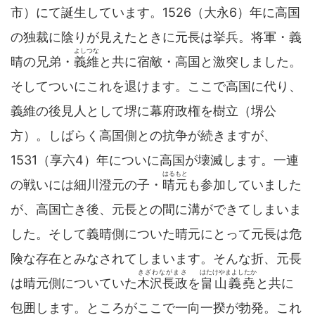
市）にて誕生しています。1526（大永6）年に高国
の独裁に陰りが見えたときに元長は挙兵。将軍・義
よしつな
晴の兄弟・
義維
と共に宿敵・高国と激突しました。
そしてついにこれを退けます。ここで高国に代り、
義維の後見人として堺に幕府政権を樹立（堺公
方）。しばらく高国側との抗争が続きますが、
1531（享六4）年についに高国が壊滅します。一連
はるもと
の戦いには細川澄元の子・
晴元
も参加していました
が、高国亡き後、元長との間に溝ができてしまいま
した。そして義晴側についた晴元にとって元長は危
険な存在とみなされてしまいます。そんな折、元長
きざわながまさ
はたけやまよしたか
は晴元側についていた
木沢長政
を
畠山義堯
と共に
包囲します。ところがここで一向一揆が勃発。これ