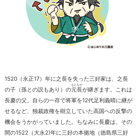
1520（永正17）年に之長を失った三好家は、之長
もとなが
の子（孫との説もあり）の
元長
が継ぎます。これは
長慶の父。自らの一存で将軍を12代足利義晴に継が
せるなど、独裁政権を樹立していた高国への反撃の
機会をうかがっていました。ちなみに長慶は、その
間の1522（大永2)年に三好の本拠地（徳島県三好