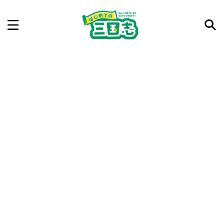
記事を検索
気になった三国志の合戦や人物、時代などを入力して
ね。中の人が24時間手動で検索結果を提示するよ（嘘
です）
例：曹操 赤壁の戦い