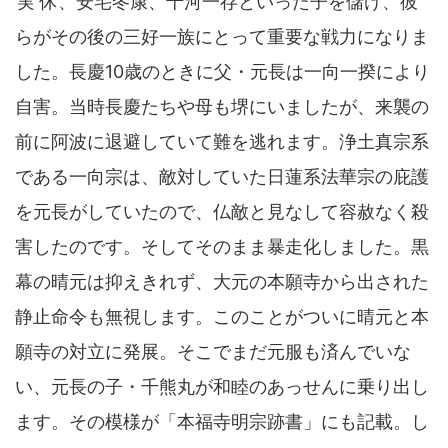
実休
、
安宅冬康
、
十河一存
といった子を儲け、彼
らがその後の三好一族にとって重要な戦力になりま
した。長慶10歳のときに父・元長は一向一揆により
自害。当時長慶たちや母も堺にいましたが、来襲の
前に阿波に退避していて難を逃れます。浄土真宗系
である一向宗は、敵対していた日蓮系法華宗の庇護
を元長がしていたので、仏敵と見なして容赦なく殺
害したのです。そしてそのまま暴走化しました。黒
幕の晴元は抑えきれず、大元の本願寺から出された
静止命令も無視します。このことがついに晴元と本
願寺の対立に発展。そこでまだ元服も済んでいな
い、元長の子・千熊丸が和睦のあっせんに乗り出し
ます。その模様が「本福寺明宗跡書」にも記載。し