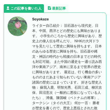
この記事を書いた人
最新記事
Soyokaze
ライター自己紹介： 旧石器から現代史、日
本、中国、西洋とどの歴史にも興味がありま
す。 小学生のころから歴史に興味があり、歴
史上の偉人伝を呼んだり、 NHKの大河ドラ
マを見たりして歴史に興味を持ちます。 日本
のあらゆる歴史に興味を持ち、旧石器や縄
文・神話の時代から戦後の日本までどの時代
も対応可能。 また中国の通史を一通り読み西
洋や東南アジア、南米に至るまで世界の歴史
に興味があります。 最近は、行く機会の多い
もののまだあまり知られていない東南アジア
諸国の歴史にはまっています。 好きな歴史人
物： 蘇我入鹿、明智光秀、石田三成、柳沢吉
保、田沼意次（一般的に悪役になっている人
たち）、溥儀、陳国峻（ベトナムの将軍）、
タークシン（タイの大王） 何か一言： 勝者
が歴史を書くので、歴史上悪役とされた敗