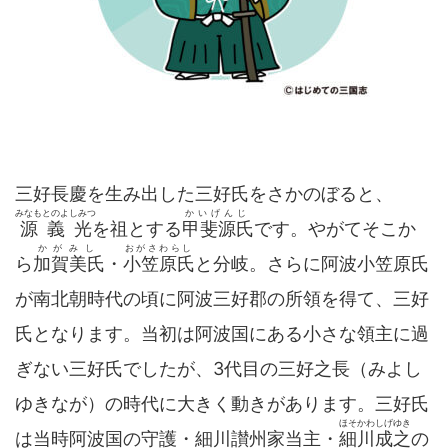
三好長慶を生み出した三好氏をさかのぼると、
みなもとのよしみつ
かいげんじ
源義光
を祖とする
甲斐源氏
です。やがてそこか
かがみし
おがさわらし
ら
加賀美氏
・
小笠原氏
と分岐。さらに阿波小笠原氏
が南北朝時代の頃に阿波三好郡の所領を得て、三好
氏となります。当初は阿波国にある小さな領主に過
ぎない三好氏でしたが、3代目の三好之長（みよし
ゆきなが）の時代に大きく動きがあります。三好氏
ほそかわしげゆき
は当時阿波国の守護・細川讃州家当主・
細川成之
の