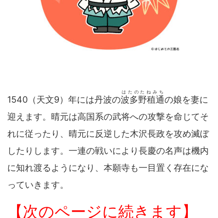
はたのたねみち
1540（天文9）年には丹波の
波多野稙通
の娘を妻に
迎えます。晴元は高国系の武将への攻撃を命じてそ
れに従ったり、晴元に反逆した木沢長政を攻め滅ぼ
したりします。一連の戦いにより長慶の名声は機内
に知れ渡るようになり、本願寺も一目置く存在にな
っていきます。
【次のページに続きます】