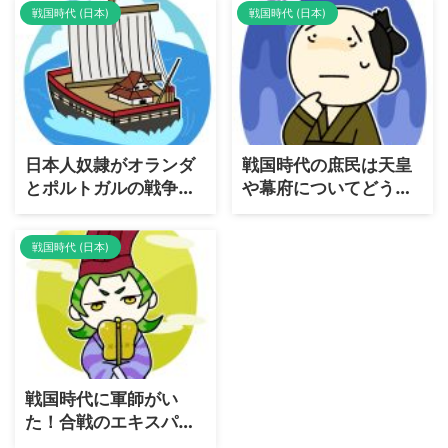
戦国時代 (日本)
戦国時代 (日本)
ころか世界史レベルの
if展開を考える
日本人奴隷がオランダ
戦国時代の庶民は天皇
とポルトガルの戦争に
や幕府についてどう考
参加していた
えていたの？
戦国時代 (日本)
戦国時代に軍師がい
た！合戦のエキスパー
ト軍師と軍配者はどう