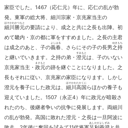
家臣でした。1467（応仁元）年に、応仁の乱が勃
発。東軍の総大将、細川宗家・京兆家当主の
ほそかわかつもと
細川勝元
の要請により、成之と共に之長も出陣。初
めて畿内・京の都に軍をすすめました。之長の主君
よしはる
ゆきもち
は成之のあと、子の
義春
、さらにその子の長男
之持
すみもと
と継いでいきます。之持の弟・
澄元
は、子のいない
まさもと
京兆家当主・
政元
の跡を継ぐことになりました。之
長もそれに従い、京兆家の家臣になります。しかし
ほそかわたかくに
澄元を養子にした政元は、
細川高国
らほかの養子も
迎えていました。1507（永正4）年に政元が暗殺さ
れたのち、後継者争いの抗争に発展します。両細川
の乱が勃発。高国に敗れた澄元・之長は一旦阿波に
あしかがよしずみ
敗走。2年後に奪回を試みて11代将軍
足利義澄
と共