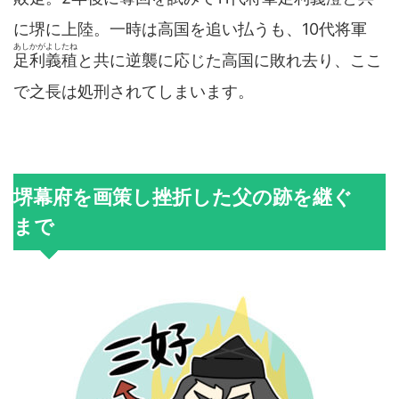
に堺に上陸。一時は高国を追い払うも、10代将軍
あしかがよしたね
足利義稙
と共に逆襲に応じた高国に敗れ去り、ここ
で之長は処刑されてしまいます。
堺幕府を画策し挫折した父の跡を継ぐ
まで