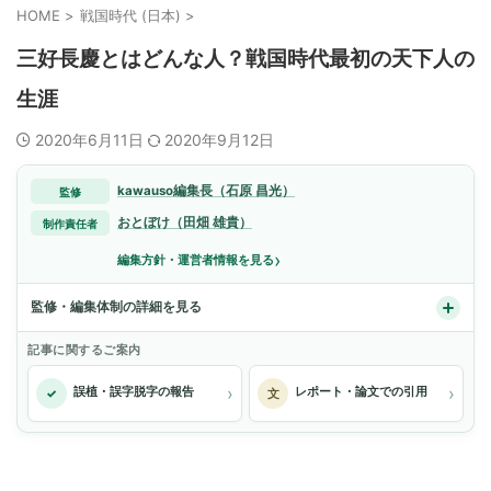
HOME
>
戦国時代 (日本)
>
三好長慶とはどんな人？戦国時代最初の天下人の
生涯
2020年6月11日
2020年9月12日
kawauso編集長（石原 昌光）
監修
おとぼけ（田畑 雄貴）
制作責任者
›
編集方針・運営者情報を見る
監修・編集体制の詳細を見る
記事に関するご案内
›
›
誤植・誤字脱字の報告
レポート・論文での引用
✓
文