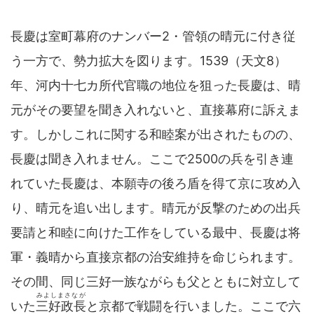
長慶は室町幕府のナンバー2・管領の晴元に付き従
う一方で、勢力拡大を図ります。1539（天文8）
年、河内十七カ所代官職の地位を狙った長慶は、晴
元がその要望を聞き入れないと、直接幕府に訴えま
す。しかしこれに関する和睦案が出されたものの、
長慶は聞き入れません。ここで2500の兵を引き連
れていた長慶は、本願寺の後ろ盾を得て京に攻め入
り、晴元を追い出します。晴元が反撃のための出兵
要請と和睦に向けた工作をしている最中、長慶は将
軍・義晴から直接京都の治安維持を命じられます。
その間、同じ三好一族ながらも父とともに対立して
みよしまさなが
いた
三好政長
と京都で戦闘を行いました。ここで六