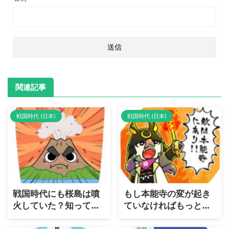
関連記事
戦国時代 (日本)
戦国時代 (日本)
戦国時代にも桜島は噴
もし本能寺の変が起き
火していた？知ってい
ていなければもっと大
るようで知らない桜島
きな「本能寺の変」が
について解説
起きていた？日本史ど