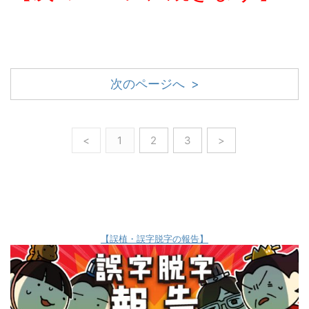
次のページへ >
<
1
2
3
>
【誤植・誤字脱字の報告】