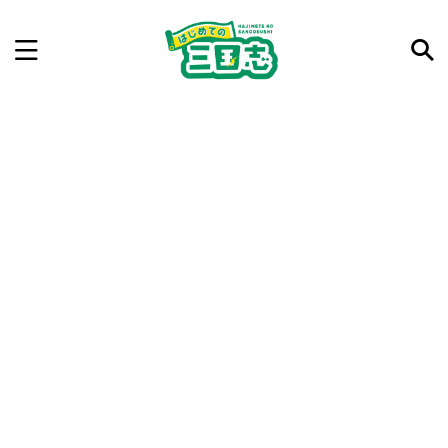
記事を検索
気になった三国志の合戦や人物、時代などを入力して
ね。中の人が24時間手動で検索結果を提示するよ（嘘
です）
例：曹操 赤壁の戦い