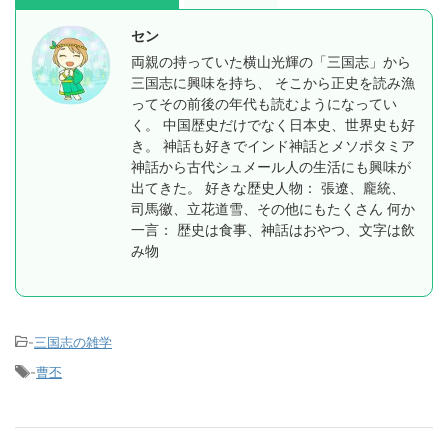
セン
両親の持っていた横山光輝の「三国志」から
三国志に興味を持ち、 そこから正史を読み漁
ってその前後の年代も読むようになってい
く。 中国歴史だけでなく日本史、世界史も好
き。 神話も好きでインド神話とメソポタミア
神話から古代シュメール人の生活にも興味が
出てきた。 好きな歴史人物： 張遼、龐統、
司馬徽、立花道雪、その他にもたくさん 何か
一言： 歴史は食事、神話はおやつ、文字は飲
み物
-
三国志の雑学
-
曹丕