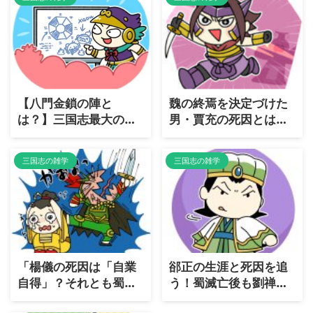
【八門金鎖の陣と
魏の終焉を決定づけた
は？】三国志最大の
男・賈充の死因とは？
罠・八門金鎖の陣の恐
歴史に残る「皇帝弑
怖と攻略方法を徹底解
逆」の代償
三国志の雑学
三国志の雑学
説
「楊儀の死因は「自業
郤正の生涯と死因を追
自得」？それとも蜀の
う！蜀滅亡後も劉禅を
宿命だったのか？
支えた忠臣の真実