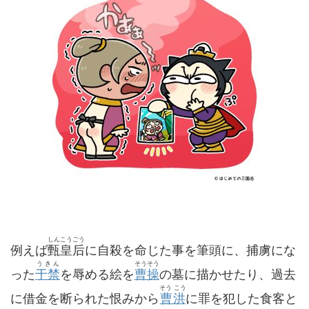
しんこうごう
例えば
甄皇后
に自殺を命じた事を筆頭に、捕虜にな
うきん
そうそう
った
于禁
を辱める絵を
曹操
の墓に描かせたり、過去
そう こう
に借金を断られた恨みから
曹洪
に罪を犯した食客と