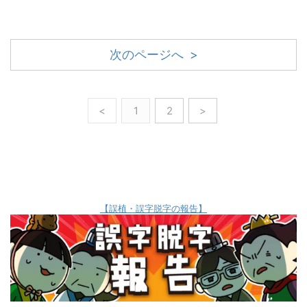
次のページへ >
<
1
2
>
【誤植・誤字脱字の報告】