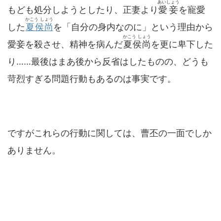
あいしょう
もども処分しようとしたり、正妻より
愛妾
を寵愛
かこう しょう
した
夏侯尚
を「自分の身内なのに」という理由から
かこう しょう
愛妾を殺させ、精神を病んだ
夏侯尚
を更に卑下した
り……最後はまあ後から反省はしたものの、どうも
苛烈すぎる問題行動もあるのは事実です。
ですがこれらの行動に関しては、曹丕の一面でしか
ありません。