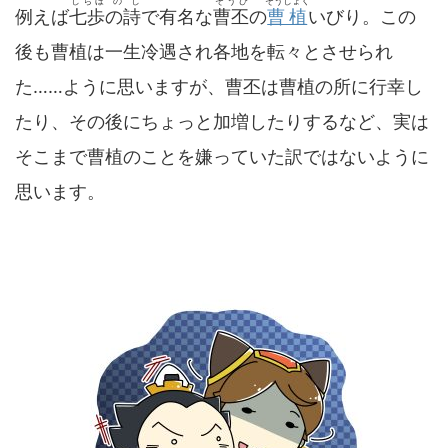
しちほ の し
そうひ
そうしょく
例えば
七歩の詩
で有名な
曹丕
の
曹植
いびり。この
後も曹植は一生冷遇され各地を転々とさせられ
た……ように思いますが、曹丕は曹植の所に行幸し
たり、その後にちょっと加増したりするなど、実は
そこまで曹植のことを嫌っていた訳ではないように
思います。