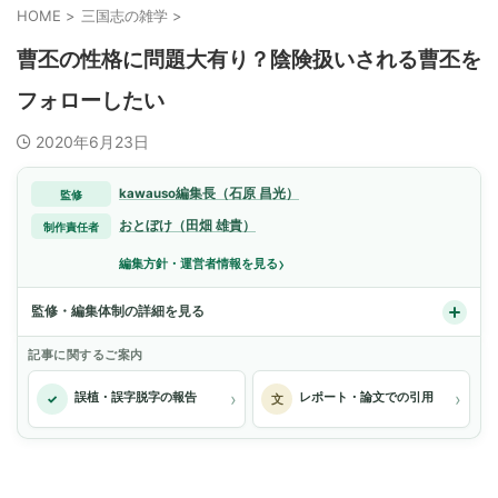
HOME
>
三国志の雑学
>
曹丕の性格に問題大有り？陰険扱いされる曹丕を
フォローしたい
2020年6月23日
kawauso編集長（石原 昌光）
監修
おとぼけ（田畑 雄貴）
制作責任者
›
編集方針・運営者情報を見る
監修・編集体制の詳細を見る
記事に関するご案内
›
›
誤植・誤字脱字の報告
レポート・論文での引用
✓
文