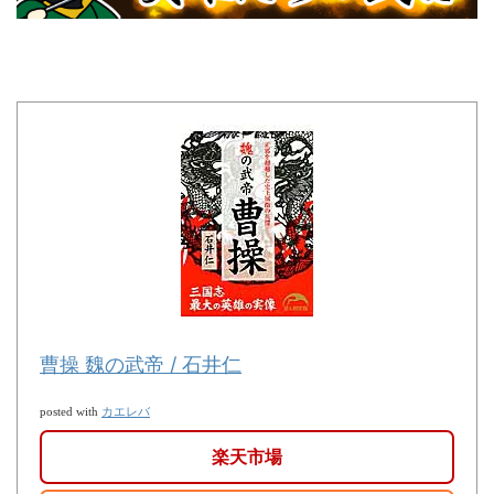
曹操 魏の武帝 / 石井仁
カエレバ
posted with
楽天市場