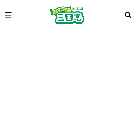
記事を検索
気になった三国志の合戦や人物、時代などを入力して
ね。中の人が24時間手動で検索結果を提示するよ（嘘
です）
例：曹操 赤壁の戦い