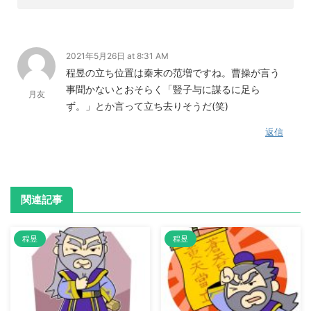
2021年5月26日 at 8:31 AM
程昱の立ち位置は秦末の范増ですね。曹操が言う
事聞かないとおそらく「豎子与に謀るに足ら
月友
ず。」とか言って立ち去りそうだ(笑)
返信
関連記事
程昱
程昱