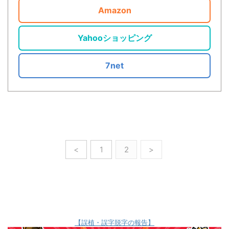
Amazon
Yahooショッピング
7net
<
1
2
>
【誤植・誤字脱字の報告】