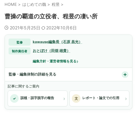
HOME
>
はじめての魏
>
程昱
>
曹操の覇道の立役者、程昱の凄い所
2021年5月25日
2022年10月6日
kawauso編集長（石原 昌光）
監修
おとぼけ（田畑 雄貴）
制作責任者
›
編集方針・運営者情報を見る
監修・編集体制の詳細を見る
記事に関するご案内
›
›
誤植・誤字脱字の報告
レポート・論文での引用
✓
文