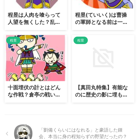
程昱は人肉を喰らって
程昱(ていいく)は曹操
人望を無くした？乱世
の軍師となる前は一体
の奸雄がドン引きした
何をやっていたの？
事件
程昱
程昱
十面埋伏の計とはどん
【真田丸特集】有能な
な作戦？倉亭の戦いで
のに歴史の影に埋もれ
程昱が発案した最強の
てしまった真田信之と
伏兵
程昱！ジミーズ二人の
共通点
「劉備くらいにはなれる」と豪語した鍾
会、本当に身の程知らずの野望だったの？