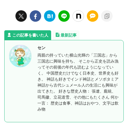
この記事を書いた人
最新記事
セン
両親の持っていた横山光輝の「三国志」から
三国志に興味を持ち、 そこから正史を読み漁
ってその前後の年代も読むようになってい
く。 中国歴史だけでなく日本史、世界史も好
き。 神話も好きでインド神話とメソポタミア
神話から古代シュメール人の生活にも興味が
出てきた。 好きな歴史人物： 張遼、龐統、
司馬徽、立花道雪、その他にもたくさん 何か
一言： 歴史は食事、神話はおやつ、文字は飲
み物