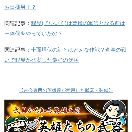
お日様男子？
関連記事：
程昱(ていいく)は曹操の軍師となる前は
一体何をやっていたの？
関連記事：
十面埋伏の計とはどんな作戦？倉亭の戦
いで程昱が発案した最強の伏兵
【古今東西の英雄達が愛用した武器・装備】