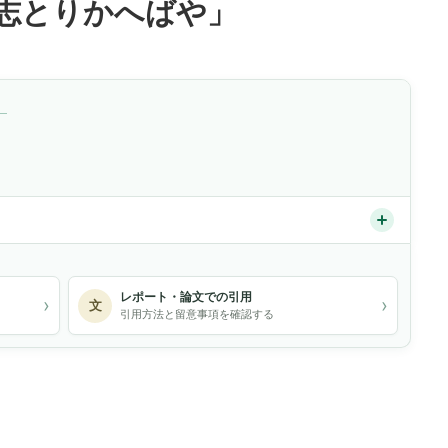
志とりかへばや」
）
レポート・論文での引用
›
›
文
引用方法と留意事項を確認する