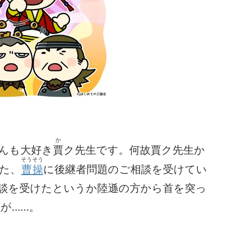
か
んも大好き
賈
ク先生です。何故賈ク先生か
そうそう
た、
曹操
に後継者問題のご相談を受けてい
談を受けたというか陸遜の方から首を突っ
が……。