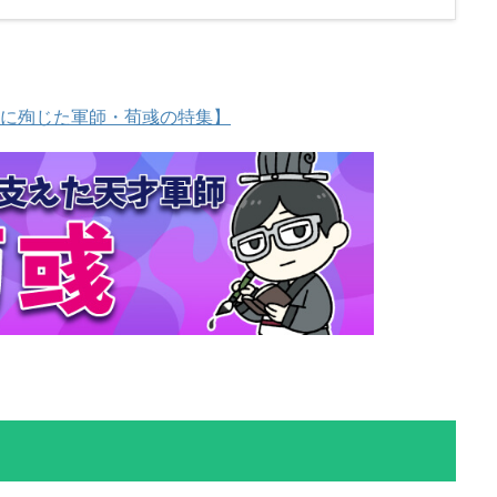
に殉じた軍師・荀彧の特集】