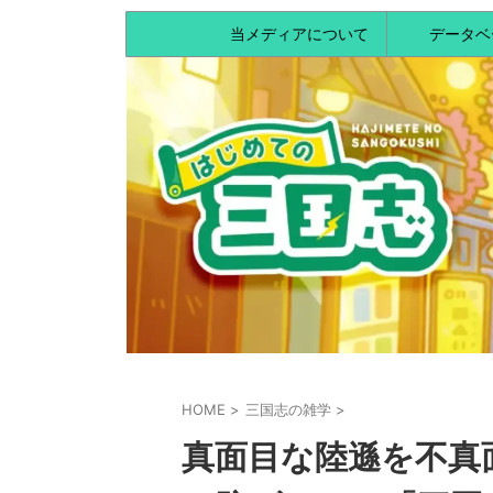
当メディアについて
データベ
HOME
>
三国志の雑学
>
真面目な陸遜を不真