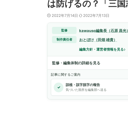
は防げるの？「三国
2022年7月14日
2022年7月13日
kawauso編集長（石原 昌光
監修
おとぼけ（田畑 雄貴）
制作責任者
›
編集方針・運営者情報を見る
監修・編集体制の詳細を見る
記事に関するご案内
誤植・誤字脱字の報告
✓
気づいた箇所を編集部へ送る