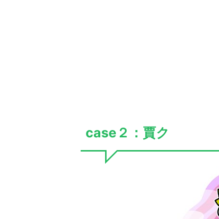
case２：賈ク