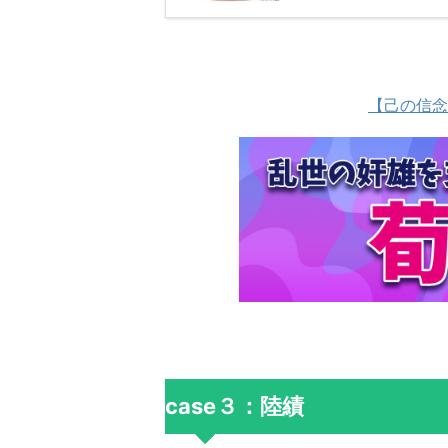
【己の信念
case３：陸績