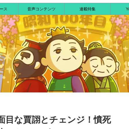
ース
音声コンテンツ
連載特集
Y
面目な賈詡とチェンジ！憤死