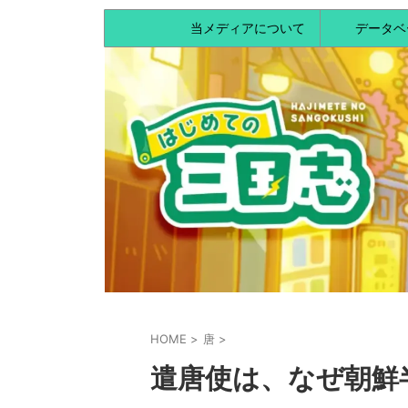
当メディアについて
データベ
HOME
>
唐
>
遣唐使は、なぜ朝