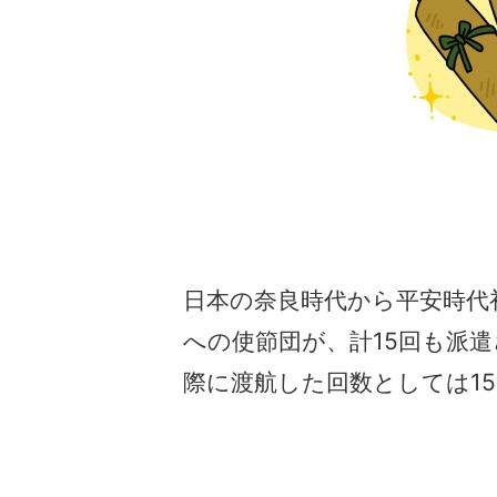
日本の奈良時代から平安時代
への使節団が、計15回も派
際に渡航した回数としては1