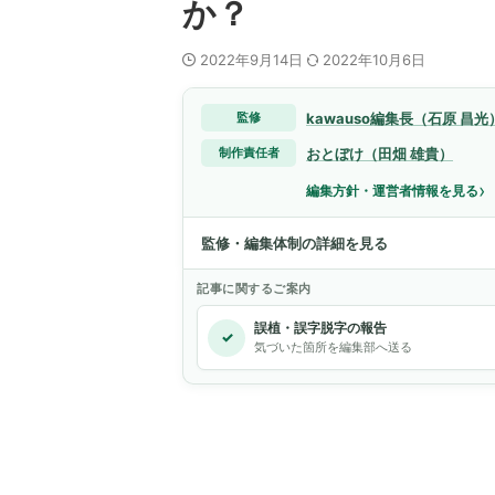
か？
2022年9月14日
2022年10月6日
kawauso編集長（石原 昌光
監修
おとぼけ（田畑 雄貴）
制作責任者
›
編集方針・運営者情報を見る
監修・編集体制の詳細を見る
記事に関するご案内
誤植・誤字脱字の報告
✓
気づいた箇所を編集部へ送る