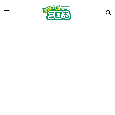
記事を検索
気になった三国志の合戦や人物、時代などを入力して
ね。中の人が24時間手動で検索結果を提示するよ（嘘
です）
例：曹操 赤壁の戦い