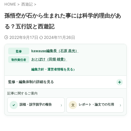
HOME
>
西遊記
>
孫悟空が石から生まれた事には科学的理由があ
る？五行説と西遊記
2022年9月17日
2024年11月26日
kawauso編集長（石原 昌光）
監修
おとぼけ（田畑 雄貴）
制作責任者
›
編集方針・運営者情報を見る
監修・編集体制の詳細を見る
記事に関するご案内
›
›
誤植・誤字脱字の報告
レポート・論文での引用
✓
文