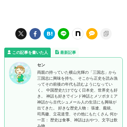
この記事を書いた人
最新記事
セン
両親の持っていた横山光輝の「三国志」から
三国志に興味を持ち、 そこから正史を読み漁
ってその前後の年代も読むようになってい
く。 中国歴史だけでなく日本史、世界史も好
き。 神話も好きでインド神話とメソポタミア
神話から古代シュメール人の生活にも興味が
出てきた。 好きな歴史人物： 張遼、龐統、
司馬徽、立花道雪、その他にもたくさん 何か
一言： 歴史は食事、神話はおやつ、文字は飲
み物