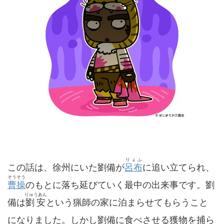
りょふ
この話は、徐州にいた劉備が
呂布
に追い立てられ、
そうそう
曹操
のもとに落ち延びていく最中の出来事です。劉
りゅうあん
備は
劉安
という猟師の家に泊まらせてもらうこと
になりました。しかし劉備に食べさせる獲物を捕ら