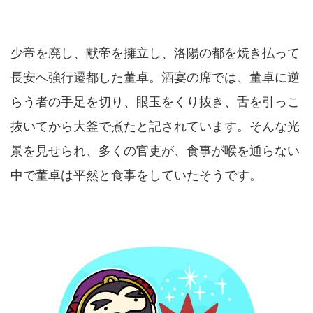
少帝を廃し、献帝を擁立し、洛陽の都を焼き払って
長安へ強行遷都した董卓。酒宴の席では、董卓に逆
らう者の手足を切り、眼玉をくり抜き、舌を引っこ
抜いてから大釜で煮たと記されています。そんな光
景を見せられ、多くの官吏が、食事が喉を通らない
中で董卓は平然と食事をしていたそうです。