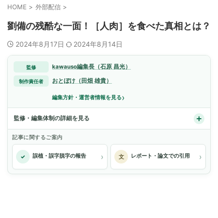
HOME
>
外部配信
>
劉備の残酷な一面！［人肉］を食べた真相とは？
2024年8月17日
2024年8月14日
kawauso編集長（石原 昌光）
監修
おとぼけ（田畑 雄貴）
制作責任者
›
編集方針・運営者情報を見る
監修・編集体制の詳細を見る
記事に関するご案内
›
›
誤植・誤字脱字の報告
レポート・論文での引用
✓
文