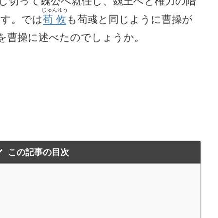
し切って魏公へ就任し、魏王へと権力の階
じゅんゆう
ます。では
荀攸
も荀彧と同じように曹操が
を曹操に述べたのでしょうか。
この記事の目次