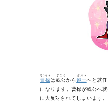
そうそう
ぎこう
ぎおう
曹操
は
魏公
から
魏
王
へと就任
になります。曹操が魏公へ就
に大反対されてしまいます。