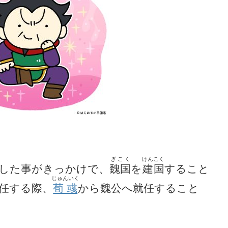
ぎこく
けんこく
した事がきっかけで、
魏国
を
建国
すること
じゅんいく
任する際、
荀彧
から魏公へ就任すること