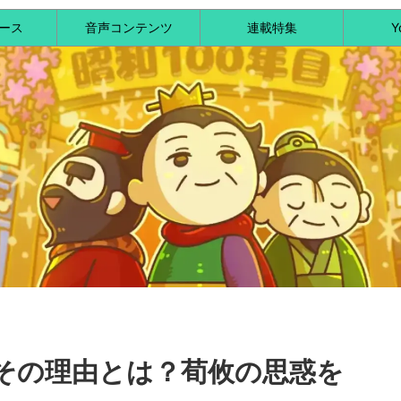
ース
音声コンテンツ
連載特集
Y
その理由とは？荀攸の思惑を