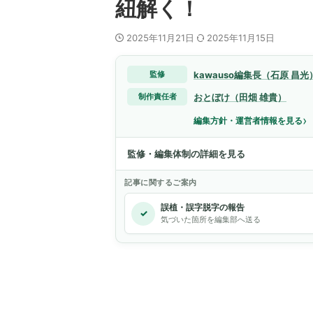
紐解く！
2025年11月21日
2025年11月15日
kawauso編集長（石原 昌光
監修
おとぼけ（田畑 雄貴）
制作責任者
›
編集方針・運営者情報を見る
監修・編集体制の詳細を見る
記事に関するご案内
誤植・誤字脱字の報告
✓
気づいた箇所を編集部へ送る