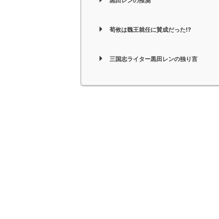
黒田レンの推測
荀攸は魏王就任に賛成だった!?
三国志ライター黒田レンの独り言