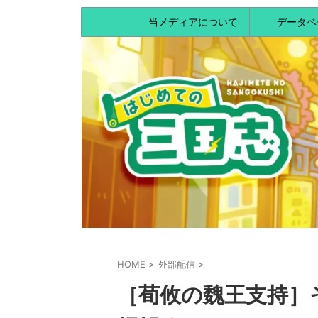
当メディアについて
データベ
HOME
>
外部配信
>
［荀攸の魏王支持］