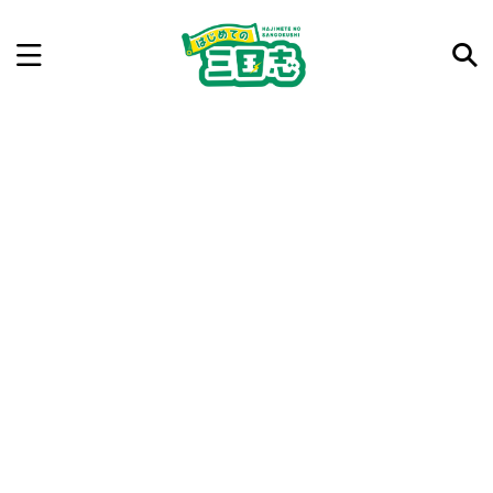
記事を検索
気になった三国志の合戦や人物、時代などを入力して
ね。中の人が24時間手動で検索結果を提示するよ（嘘
です）
例：曹操 赤壁の戦い