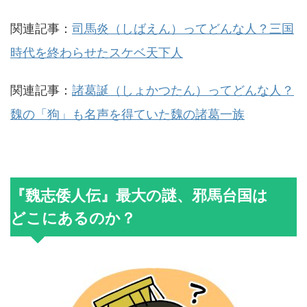
関連記事：
司馬炎（しばえん）ってどんな人？三国
時代を終わらせたスケベ天下人
関連記事：
諸葛誕（しょかつたん）ってどんな人？
魏の「狗」も名声を得ていた魏の諸葛一族
『魏志倭人伝』最大の謎、邪馬台国は
どこにあるのか？