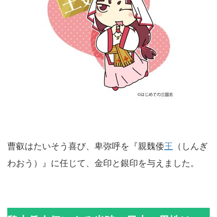
曹叡はたいそう喜び、卑弥呼を『親魏倭
王
（しんぎ
わおう）』に任じて、金印と銀印を与えました。