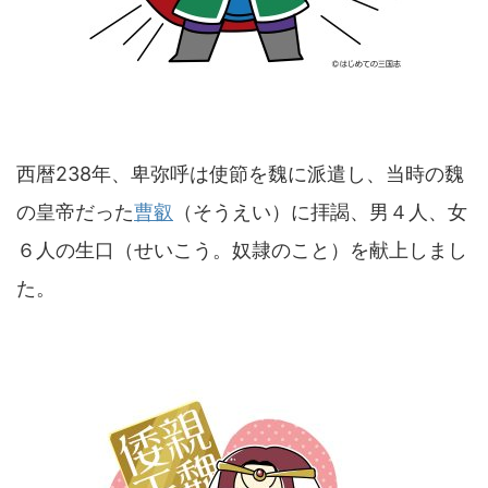
西暦238年、卑弥呼は使節を魏に派遣し、当時の魏
の皇帝だった
曹叡
（そうえい）に拝謁、男４人、女
６人の生口（せいこう。奴隷のこと）を献上しまし
た。