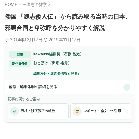
HOME
>
三国志の雑学
>
倭国 「魏志倭人伝」 から読み取る当時の日本、
邪馬台国と卑弥呼を分かりやすく解説
2014年12月17日
2019年11月17日
kawauso編集長（石原 昌光）
監修
おとぼけ（田畑 雄貴）
制作責任者
›
編集方針・運営者情報を見る
監修・編集体制の詳細を見る
記事に関するご案内
›
›
誤植・誤字脱字の報告
レポート・論文での引用
✓
文