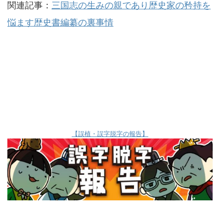
関連記事：
三国志の生みの親であり歴史家の矜持を
悩ます歴史書編纂の裏事情
【誤植・誤字脱字の報告】