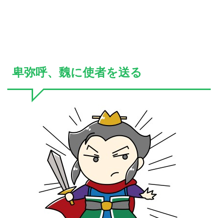
卑弥呼、魏に使者を送る