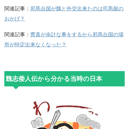
関連記事：
邪馬台国が魏と外交出来たのは司馬懿の
おかげ？
関連記事：
曹真が余計な事をするから邪馬台国の場
所が特定出来なくなった？
魏志倭人伝から分かる当時の日本