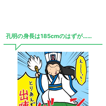
孔明の身長は185cmのはずが……