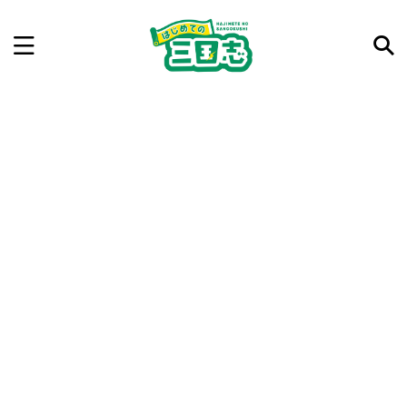
記事を検索
気になった三国志の合戦や人物、時代などを入力して
ね。中の人が24時間手動で検索結果を提示するよ（嘘
です）
例：曹操 赤壁の戦い