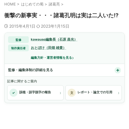
HOME
>
はじめての蜀
>
諸葛亮
>
衝撃の新事実・・・諸葛孔明は実は二人いた!?
2015年4月1日
2023年1月15日
kawauso編集長（石原 昌光）
監修
おとぼけ（田畑 雄貴）
制作責任者
›
編集方針・運営者情報を見る
監修・編集体制の詳細を見る
記事に関するご案内
›
›
誤植・誤字脱字の報告
レポート・論文での引用
✓
文