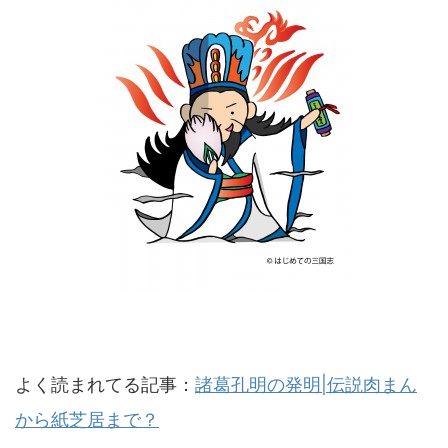
よく読まれてる記事：
諸葛孔明の発明|伝説肉まん
から紙芝居まで？