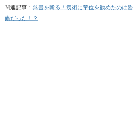
関連記事：
呉書を斬る！袁術に帝位を勧めたのは魯
粛だった！？