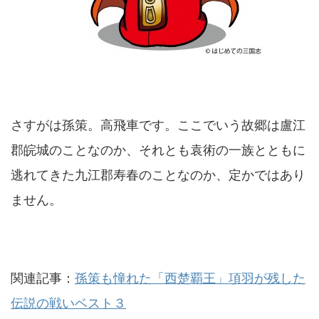
さすがは孫策。高飛車です。ここでいう故郷は盧江
郡皖城のことなのか、それとも袁術の一族とともに
逃れてきた九江郡寿春のことなのか、定かではあり
ません。
関連記事：
孫策も憧れた「西楚覇王」項羽が残した
伝説の戦いベスト３