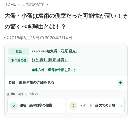
HOME
>
三国志の雑学
>
大喬・小喬は袁術の側室だった可能性が高い！そ
の驚くべき理由とは！？
2016年3月26日
2020年2月4日
kawauso編集長（石原 昌光）
監修
おとぼけ（田畑 雄貴）
制作責任者
›
編集方針・運営者情報を見る
監修・編集体制の詳細を見る
記事に関するご案内
›
›
誤植・誤字脱字の報告
レポート・論文での引用
✓
文