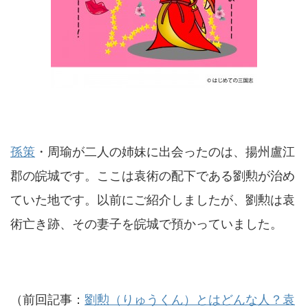
孫策
・周瑜が二人の姉妹に出会ったのは、揚州盧江
郡の皖城です。ここは袁術の配下である劉勲が治め
ていた地です。以前にご紹介しましたが、劉勲は袁
術亡き跡、その妻子を皖城で預かっていました。
（前回記事：
劉勲（りゅうくん）とはどんな人？袁