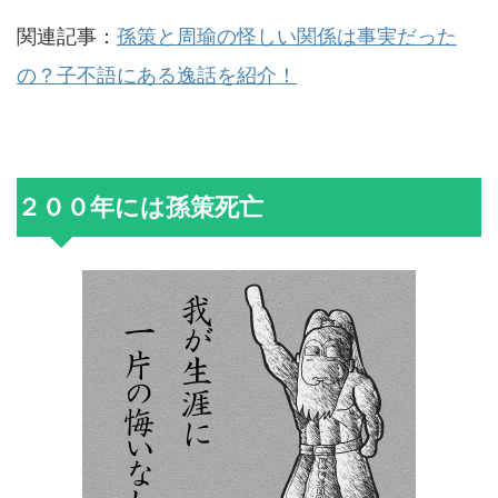
関連記事：
孫策と周瑜の怪しい関係は事実だった
の？子不語にある逸話を紹介！
２００年には孫策死亡