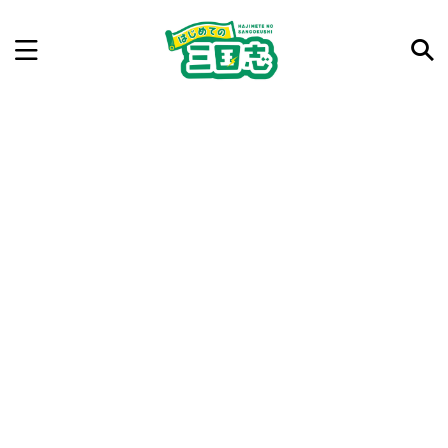
記事を検索
気になった三国志の合戦や人物、時代などを入力して
ね。中の人が24時間手動で検索結果を提示するよ（嘘
です）
例：曹操 赤壁の戦い