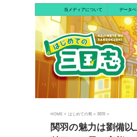
当メディアについて
データベ
HOME
>
はじめての蜀
>
関羽
>
関羽の魅力は劉備以