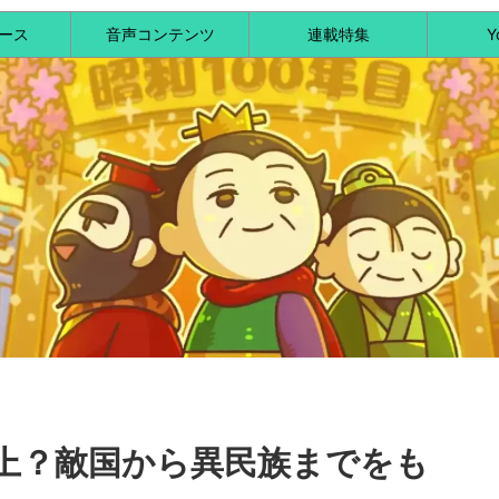
ース
音声コンテンツ
連載特集
Y
上？敵国から異民族までをも