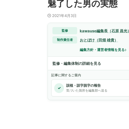
魅了した男の実態
2021年4月3日
kawauso編集長（石原 昌光
監修
おとぼけ（田畑 雄貴）
制作責任者
›
編集方針・運営者情報を見る
監修・編集体制の詳細を見る
記事に関するご案内
誤植・誤字脱字の報告
✓
気づいた箇所を編集部へ送る