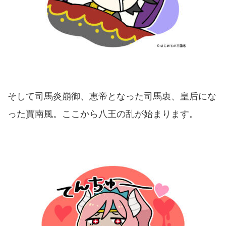
そして司馬炎崩御、恵帝となった司馬衷、皇后にな
った賈南風。ここから八王の乱が始まります。