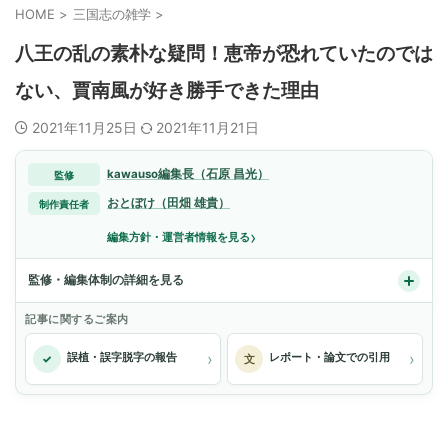
HOME
>
三国志の雑学
>
八王の乱の素朴な疑問！恵帝が恐れていたのでは
ない、賈南風が好き勝手できた理由
2021年11月25日
2021年11月21日
kawauso編集長（石原 昌光）
監修
おとぼけ（田畑 雄貴）
制作責任者
›
編集方針・運営者情報を見る
監修・編集体制の詳細を見る
記事に関するご案内
›
›
誤植・誤字脱字の報告
レポート・論文での引用
✓
文