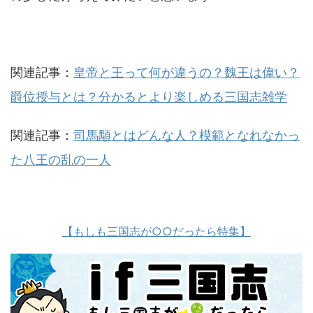
関連記事：
皇帝と王って何が違うの？魏王は偉い？
爵位授与とは？分かるとより楽しめる三国志雑学
関連記事：
司馬顒とはどんな人？模範となれなかっ
た八王の乱の一人
【もしも三国志が○○だったら特集】