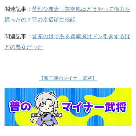
関連記事：
苛烈な悪妻・賈南風はどうやって権力を
握ったの？晋の皇后誕生秘話
関連記事：
賈充の娘である賈南風はドン引きするほ
どの悪女だった
【晋王朝のマイナー武将】