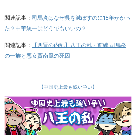
関連記事：
司馬炎はなぜ呉を滅ぼすのに15年かかっ
た？中華統一はどうでもいいの？
関連記事：
【西晋の内乱】八王の乱・前編 司馬炎
の一族と悪女賈南風の死因
【中国史上最も醜い争い】