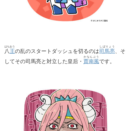
はちおう
しばりょう
八
王
の乱のスタートダッシュを切るのは
司馬亮
、そ
かなんぷう
してその司馬亮と対立した皇后・
賈南風
です。