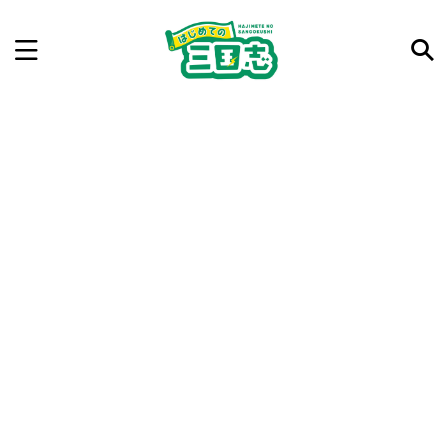
記事を検索
気になった三国志の合戦や人物、時代などを入力して
ね。中の人が24時間手動で検索結果を提示するよ（嘘
です）
例：曹操 赤壁の戦い