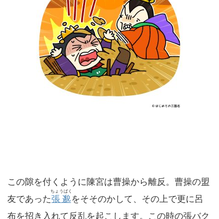
この隙を付くように陳宮は曹操から離反。曹操の盟
ちょうばく
友であった
張邈
をそそのかして、その上で更に呂
布を招き入れて反乱を起こします。この時の張バク