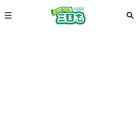
記事を検索
気になった三国志の合戦や人物、時代などを入力して
ね。中の人が24時間手動で検索結果を提示するよ（嘘
です）
例：曹操 赤壁の戦い