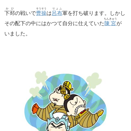
かひ
そうそう
りょふ
下邳
の戦いで
曹操
は
呂布
軍を打ち破ります。しかし
ちんきゅう
その配下の中にはかつて自分に仕えていた
陳宮
が
いました。