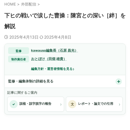
HOME
>
外部配信
>
下ヒの戦いで涙した曹操：陳宮との深い［絆］を
解説
2025年4月13日
2025年4月8日
kawauso編集長（石原 昌光）
監修
おとぼけ（田畑 雄貴）
制作責任者
›
編集方針・運営者情報を見る
監修・編集体制の詳細を見る
記事に関するご案内
›
›
誤植・誤字脱字の報告
レポート・論文での引用
✓
文