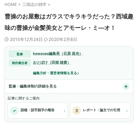
HOME
>
三国志の雑学
>
曹操のお屋敷はガラスでキラキラだった？西域趣
味の曹操が金髪美女とアモーレ・ミ―オ！
2015年12月24日
2020年2月8日
kawauso編集長（石原 昌光）
監修
おとぼけ（田畑 雄貴）
制作責任者
›
編集方針・運営者情報を見る
監修・編集体制の詳細を見る
記事に関するご案内
›
›
誤植・誤字脱字の報告
レポート・論文での引用
✓
文