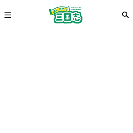
記事を検索
気になった三国志の合戦や人物、時代などを入力して
ね。中の人が24時間手動で検索結果を提示するよ（嘘
です）
例：曹操 赤壁の戦い