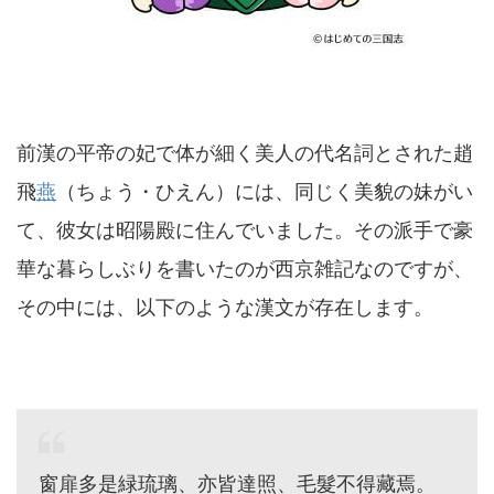
前漢の平帝の妃で体が細く美人の代名詞とされた趙
飛
燕
（ちょう・ひえん）には、同じく美貌の妹がい
て、彼女は昭陽殿に住んでいました。その派手で豪
華な暮らしぶりを書いたのが西京雑記なのですが、
その中には、以下のような漢文が存在します。
窗扉多是緑琉璃、亦皆達照、毛髮不得藏焉。