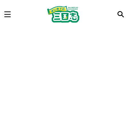
記事を検索
気になった三国志の合戦や人物、時代などを入力して
ね。中の人が24時間手動で検索結果を提示するよ（嘘
です）
例：曹操 赤壁の戦い