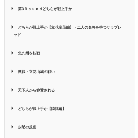
第3Ｒｏｕｎｄどちらが戦上手か
どちらが戦上手か【立花宗茂編】・二人の名将を持つサラブレ
ッド
北九州を転戦
激戦・立花山城の戦い
天下人から称賛される
どちらが戦上手か【陸抗編】
歩闡の反乱