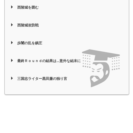
西陵城を囲む
西陵城攻防戦
歩闡の乱を鎮圧
最終Ｒｏｕｎｄの結果は…意外な結末に
三国志ライター黒田廉の独り言