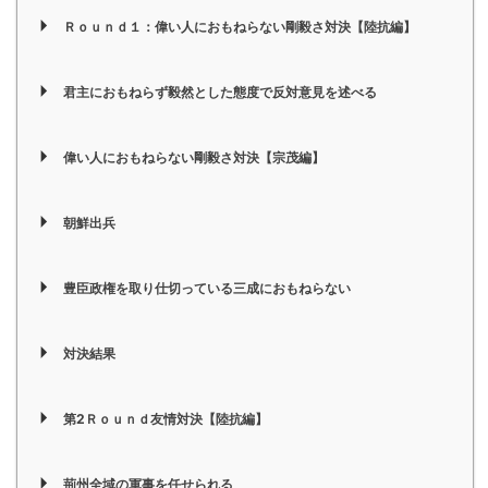
Ｒｏｕｎｄ１：偉い人におもねらない剛毅さ対決【陸抗編】
君主におもねらず毅然とした態度で反対意見を述べる
偉い人におもねらない剛毅さ対決【宗茂編】
朝鮮出兵
豊臣政権を取り仕切っている三成におもねらない
対決結果
第2Ｒｏｕｎｄ友情対決【陸抗編】
荊州全域の軍事を任せられる