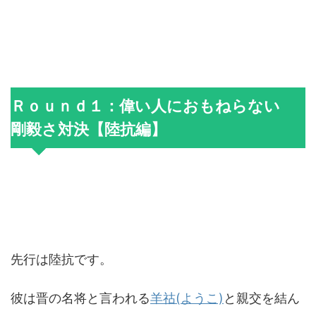
Ｒｏｕｎｄ１：偉い人におもねらない
剛毅さ対決【陸抗編】
先行は陸抗です。
彼は晋の名将と言われる
羊祜(ようこ)
と親交を結ん