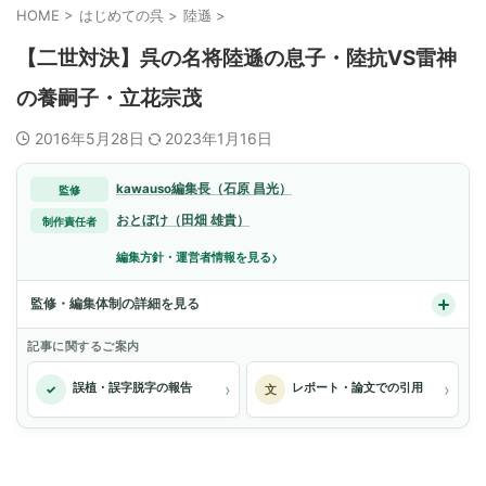
HOME
>
はじめての呉
>
陸遜
>
【二世対決】呉の名将陸遜の息子・陸抗VS雷神
の養嗣子・立花宗茂
2016年5月28日
2023年1月16日
kawauso編集長（石原 昌光）
監修
おとぼけ（田畑 雄貴）
制作責任者
›
編集方針・運営者情報を見る
監修・編集体制の詳細を見る
記事に関するご案内
›
›
誤植・誤字脱字の報告
レポート・論文での引用
✓
文