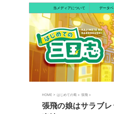
当メディアについて
データベ
HOME
>
はじめての蜀
>
張飛
>
張飛の娘はサラブレ