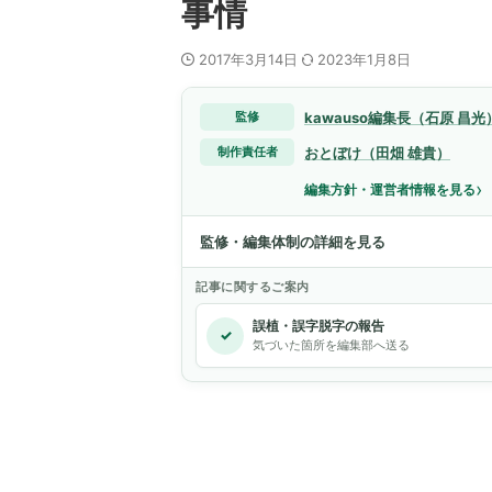
事情
2017年3月14日
2023年1月8日
kawauso編集長（石原 昌光
監修
おとぼけ（田畑 雄貴）
制作責任者
›
編集方針・運営者情報を見る
監修・編集体制の詳細を見る
記事に関するご案内
誤植・誤字脱字の報告
✓
気づいた箇所を編集部へ送る