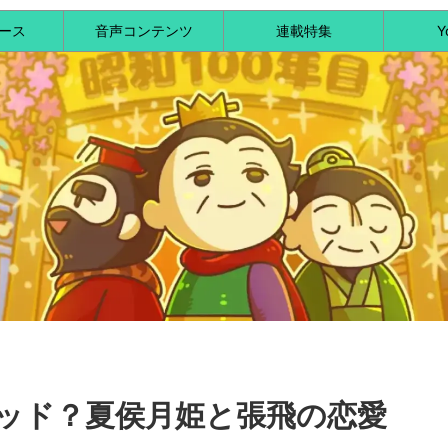
ース
音声コンテンツ
連載特集
Y
ッド？夏侯月姫と張飛の恋愛