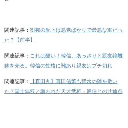
関連記事：
劉邦の配下は悪党ばかりで最悪な軍だっ
た？【前半】
関連記事：
これは酷い！韓信、あっさりと親友鐘離
昧を売る。韓信の性格に難あり親友はブチ切れ
関連記事：
【真田丸】真田信繁も背水の陣を敷い
た？国士無双と謳われた天才武将・韓信との共通点