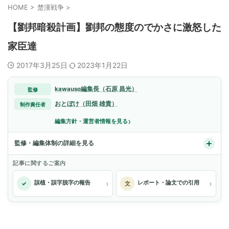
HOME
>
楚漢戦争
>
【劉邦暗殺計画】劉邦の態度のでかさに激怒した
家臣達
2017年3月25日
2023年1月22日
kawauso編集長（石原 昌光）
監修
おとぼけ（田畑 雄貴）
制作責任者
›
編集方針・運営者情報を見る
監修・編集体制の詳細を見る
記事に関するご案内
›
›
誤植・誤字脱字の報告
レポート・論文での引用
✓
文