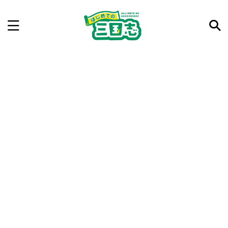
記事を検索
気になった三国志の合戦や人物、時代などを入力して
ね。中の人が24時間手動で検索結果を提示するよ（嘘
です）
例：曹操 赤壁の戦い