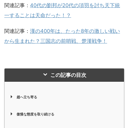
関連記事：
40代の劉邦が20代の項羽を討ち天下統
一することは天命だった！？
関連記事：
漢の400年は、たった8年の激しい戦い
から生まれた？三国志の前哨戦、楚漢戦争！
この記事の目次
趙へ立ち寄る
傲慢な態度を取り続ける