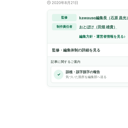
2020年8月21日
kawauso編集長（石原 昌光
監修
おとぼけ（田畑 雄貴）
制作責任者
›
編集方針・運営者情報を見る
監修・編集体制の詳細を見る
記事に関するご案内
誤植・誤字脱字の報告
✓
気づいた箇所を編集部へ送る