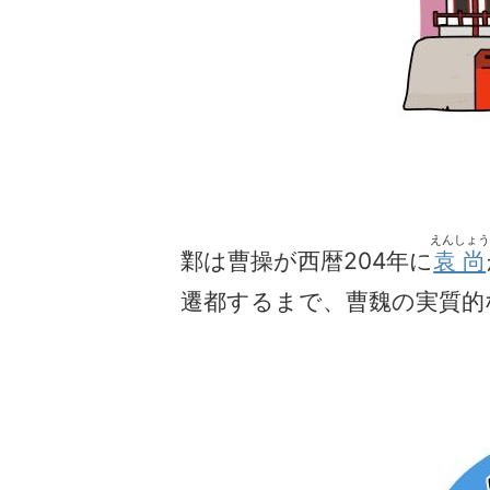
えんしょう
鄴は曹操が西暦204年に
袁尚
遷都するまで、曹魏の実質的