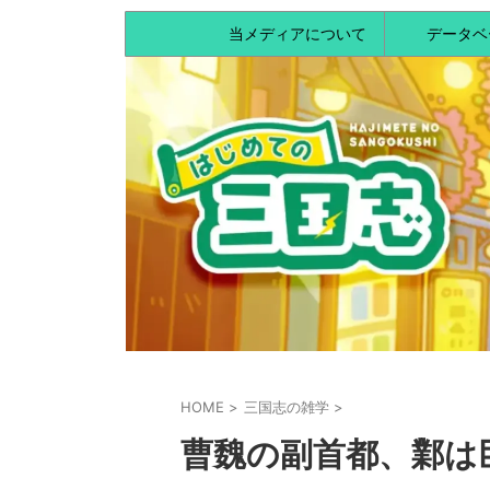
当メディアについて
データベ
HOME
>
三国志の雑学
>
曹魏の副首都、鄴は