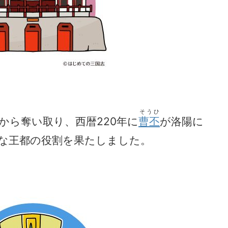
そうひ
から奪い取り、西暦220年に
曹丕
が洛陽に
な王都の役割を果たしました。