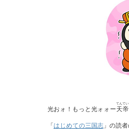
てんてい
光おォ！もっと光ォォー
天帝
「
はじめての三国志
」の読者