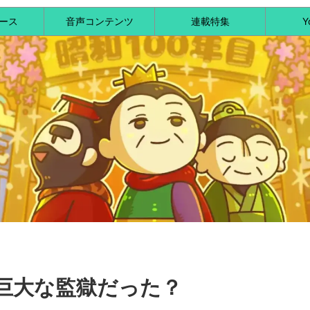
ース
音声コンテンツ
連載特集
Y
巨大な監獄だった？