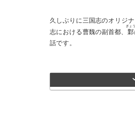
久しぶりに三国志のオリジナ
ぎょ
志における曹魏の副首都、
鄴
話です。