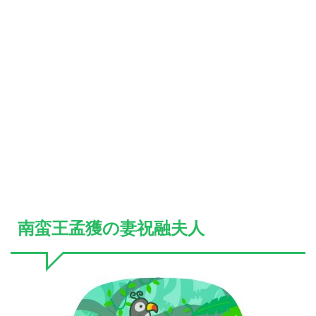
南蛮王孟獲の妻祝融夫人