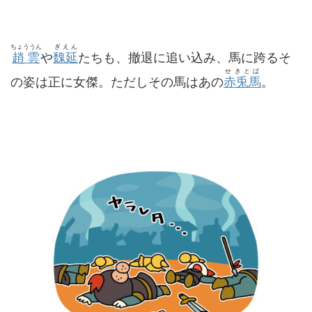
ちょううん
ぎえん
趙雲
や
魏延
たちも、撤退に追い込み、馬に跨るそ
せきとば
の姿は正に女傑。ただしその馬はあの
赤兎馬
。