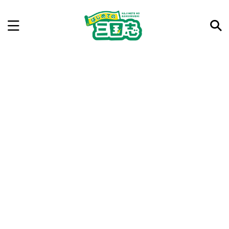
記事を検索
気になった三国志の合戦や人物、時代などを入力して
ね。中の人が24時間手動で検索結果を提示するよ（嘘
です）
例：曹操 赤壁の戦い