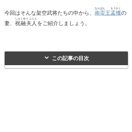
なんばん
もうかく
今回はそんな架空武将たちの中から、
南蛮
王
孟獲
の
しゅくゆう ふじん
妻、
祝融夫人
をご紹介しましょう。
この記事の目次