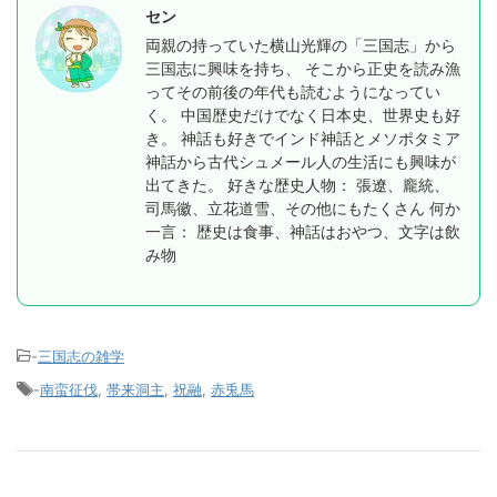
セン
両親の持っていた横山光輝の「三国志」から
三国志に興味を持ち、 そこから正史を読み漁
ってその前後の年代も読むようになってい
く。 中国歴史だけでなく日本史、世界史も好
き。 神話も好きでインド神話とメソポタミア
神話から古代シュメール人の生活にも興味が
出てきた。 好きな歴史人物： 張遼、龐統、
司馬徽、立花道雪、その他にもたくさん 何か
一言： 歴史は食事、神話はおやつ、文字は飲
み物
-
三国志の雑学
-
南蛮征伐
,
帯来洞主
,
祝融
,
赤兎馬