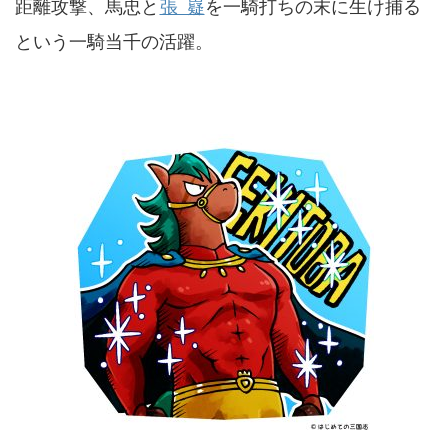
距離攻撃、
馬忠
と
張嶷
を一騎打ちの末に生け捕る
という一騎当千の活躍。