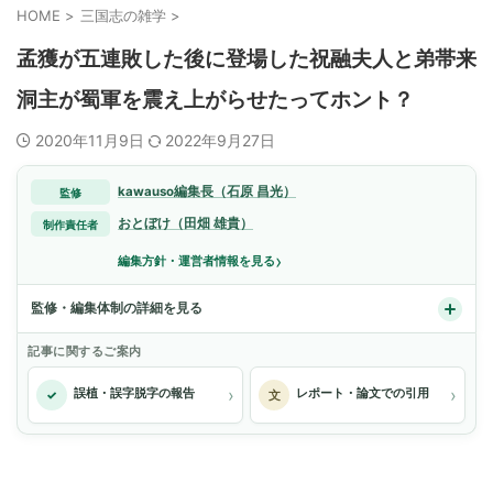
HOME
>
三国志の雑学
>
孟獲が五連敗した後に登場した祝融夫人と弟帯来
洞主が蜀軍を震え上がらせたってホント？
2020年11月9日
2022年9月27日
kawauso編集長（石原 昌光）
監修
おとぼけ（田畑 雄貴）
制作責任者
›
編集方針・運営者情報を見る
監修・編集体制の詳細を見る
記事に関するご案内
›
›
誤植・誤字脱字の報告
レポート・論文での引用
✓
文