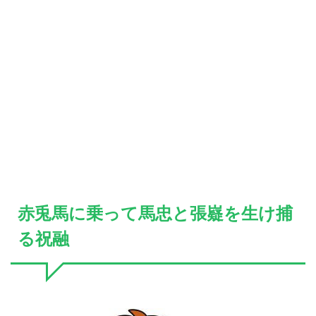
赤兎馬に乗って馬忠と張嶷を生け捕
る祝融