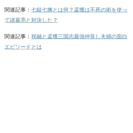
関連記事：
七縦七擒とは何？孟獲は不死の術を使っ
て諸葛亮と対決した？
関連記事：
祝融と孟獲三国志最強仲良し夫婦の面白
エピソードとは