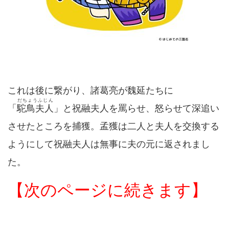
これは後に繋がり、諸葛亮が魏延たちに
だちょうふじん
「
駝鳥夫人
」と祝融夫人を罵らせ、怒らせて深追い
させたところを捕獲。孟獲は二人と夫人を交換する
ようにして祝融夫人は無事に夫の元に返されまし
た。
【次のページに続きます】