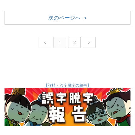
次のページへ >
<
1
2
>
【誤植・誤字脱字の報告】