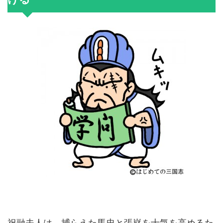
祝融夫人は、捕らえた馬忠と張嶷を士気を高めるた