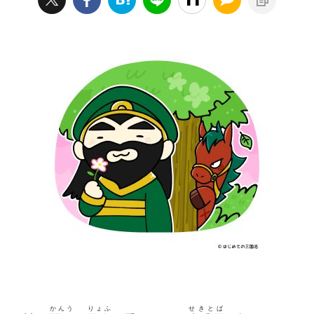
かんう
りょふ
せきとば