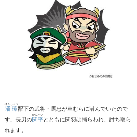
はんしょう
潘璋
配下の武将・馬忠が草むらに潜んでいたので
かんぺい
す。長男の
関平
とともに関羽は捕らわれ、討ち取ら
れます。