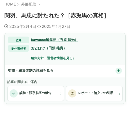
HOME
>
外部配信
>
関羽、馬忠に討たれた？［赤兎馬の真相］
2025年2月4日
2025年1月27日
kawauso編集長（石原 昌光）
監修
おとぼけ（田畑 雄貴）
制作責任者
›
編集方針・運営者情報を見る
監修・編集体制の詳細を見る
記事に関するご案内
›
›
誤植・誤字脱字の報告
レポート・論文での引用
✓
文