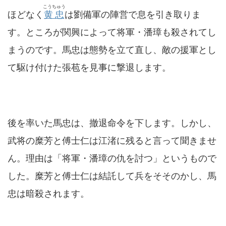
こうちゅう
ほどなく
黄忠
は劉備軍の陣営で息を引き取りま
す。ところが関興によって将軍・潘璋も殺されてし
まうのです。馬忠は態勢を立て直し、敵の援軍とし
て駆け付けた張苞を見事に撃退します。
後を率いた馬忠は、撤退命令を下します。しかし、
武将の糜芳と傅士仁は江渚に残ると言って聞きませ
ん。理由は「将軍・潘璋の仇を討つ」というもので
した。糜芳と傅士仁は結託して兵をそそのかし、馬
忠は暗殺されます。