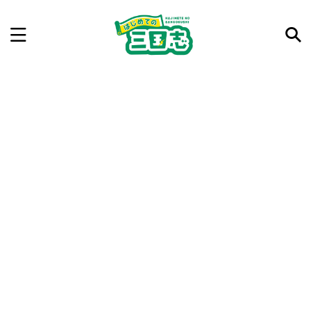
記事を検索
気になった三国志の合戦や人物、時代などを入力して
ね。中の人が24時間手動で検索結果を提示するよ（嘘
です）
例：曹操 赤壁の戦い