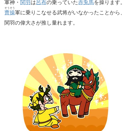
軍神・
関羽
は
呂布
の乗っていた
赤兎馬
を操ります。
そうそう
曹操
軍に乗りこなせる武将がいなかったことから、
関羽の偉大さが推し量れます。