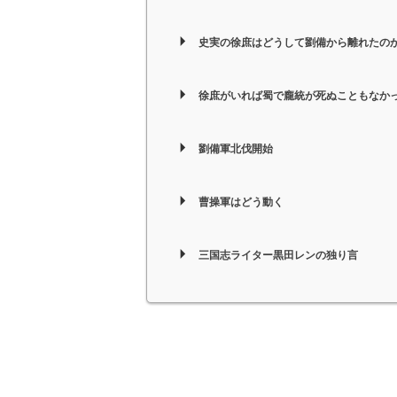
史実の徐庶はどうして劉備から離れたの
徐庶がいれば蜀で龐統が死ぬこともなかっ
劉備軍北伐開始
曹操軍はどう動く
三国志ライター黒田レンの独り言