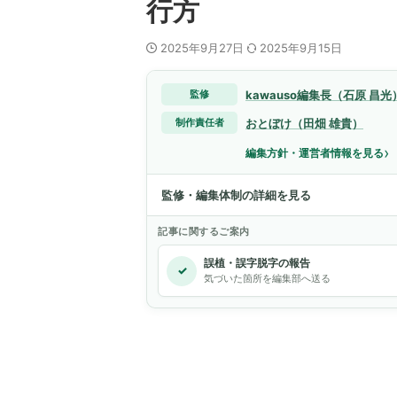
行方
2025年9月27日
2025年9月15日
kawauso編集長（石原 昌光
監修
おとぼけ（田畑 雄貴）
制作責任者
›
編集方針・運営者情報を見る
監修・編集体制の詳細を見る
記事に関するご案内
誤植・誤字脱字の報告
✓
気づいた箇所を編集部へ送る