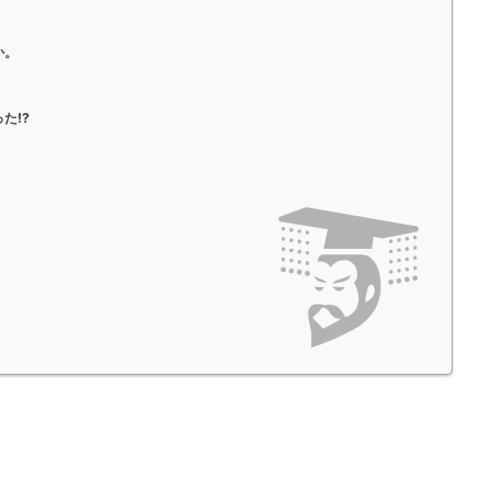
か。
た!?