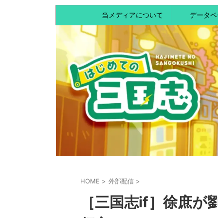
当メディアについて
データベ
HOME
>
外部配信
>
［三国志if］徐庶