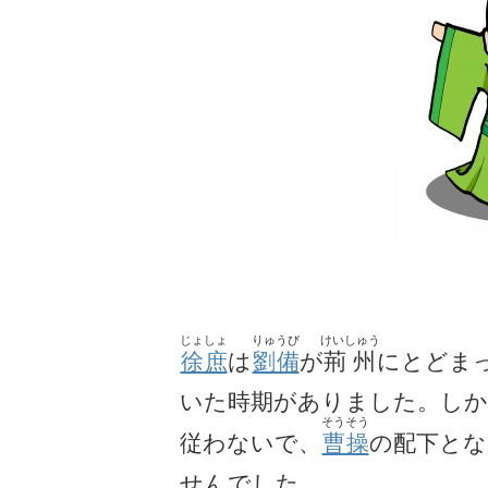
じょしょ
りゅうび
けいしゅう
徐庶
は
劉備
が
荊州
にとどま
いた時期がありました。しか
そうそう
従わないで、
曹操
の配下とな
せんでした。