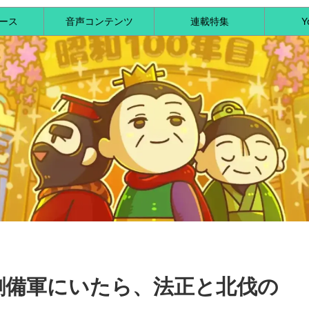
ース
音声コンテンツ
連載特集
Y
が劉備軍にいたら、法正と北伐の