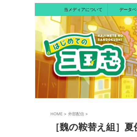
当メディアについて
データベ
HOME
>
外部配信
>
［魏の鞍替え組］夏