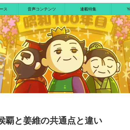
ース
音声コンテンツ
連載特集
Y
侯覇と姜維の共通点と違い