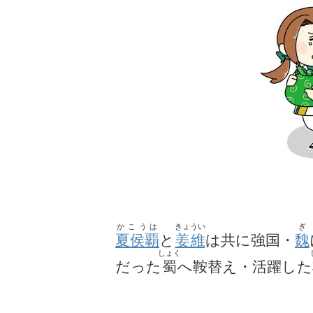
かこうは
きょうい
ぎ
夏侯覇
と
姜維
は共に強国・
魏
しょく
だった
蜀
へ鞍替え・活躍した