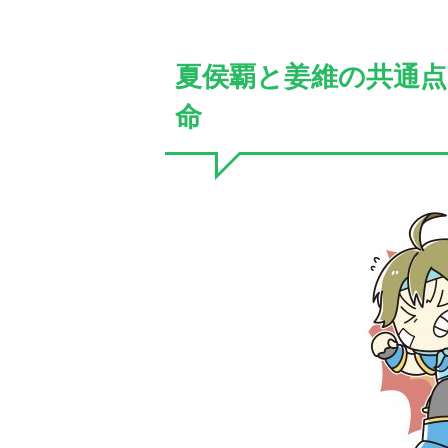
夏侯覇と姜維の共通点
命