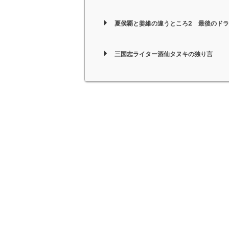
夏侯覇と姜維の違うところ2 最後のド
三国志ライター酒仙タヌキの独り言