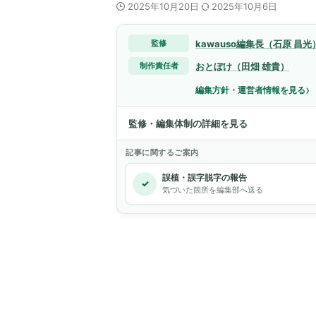
2025年10月20日
2025年10月6日
kawauso編集長（石原 昌光
監修
おとぼけ（田畑 雄貴）
制作責任者
›
編集方針・運営者情報を見る
監修・編集体制の詳細を見る
記事に関するご案内
誤植・誤字脱字の報告
✓
気づいた箇所を編集部へ送る