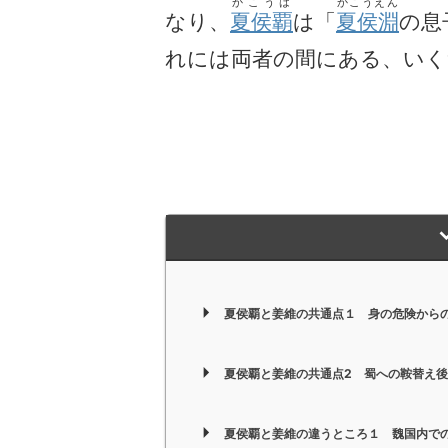
かこうは
かこうえん
なり、
夏侯覇
は「
夏侯淵
の息
れには両者の間にある、いく
夏侯覇と姜維の共通点１ 身の危険から
夏侯覇と姜維の共通点2 蜀への鞍替え
夏侯覇と姜維の違うところ１ 魏国内で