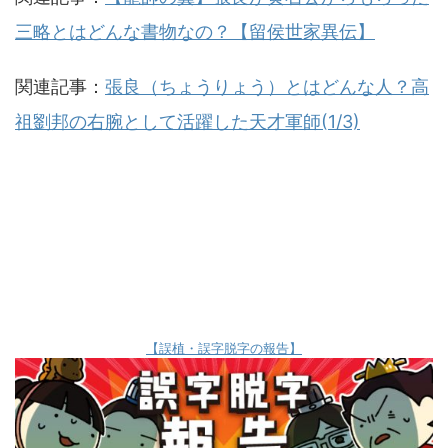
三略とはどんな書物なの？【留侯世家異伝】
関連記事：
張良（ちょうりょう）とはどんな人？高
祖劉邦の右腕として活躍した天才軍師(1/3)
【誤植・誤字脱字の報告】