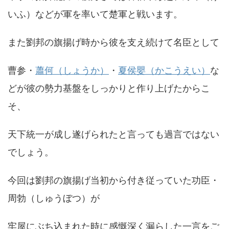
いふ）などが軍を率いて楚軍と戦います。
また劉邦の旗揚げ時から彼を支え続けて名臣として
曹参・
蕭何（しょうか）
・
夏侯嬰（かこうえい）
な
どが彼の勢力基盤をしっかりと作り上げたからこ
そ、
天下統一が成し遂げられたと言っても過言ではない
でしょう。
今回は劉邦の旗揚げ当初から付き従っていた功臣・
周勃（しゅうぼつ）が
牢屋にぶち込まれた時に感慨深く漏らした一言をご