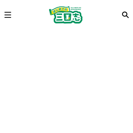
記事を検索
気になった三国志の合戦や人物、時代などを入力して
ね。中の人が24時間手動で検索結果を提示するよ（嘘
です）
例：曹操 赤壁の戦い