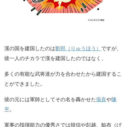
漢の国を建国したのは
劉邦（りゅうほう）
ですが、
彼一人のチカラで漢を建国したのではなく、
多くの有能な武将達が力を合わせたから建国するこ
とができました。
彼の元には軍師としてその名を轟かせた
張良
や
陳
平
。
軍事の指揮能力の優秀さでは韓信や彭越、鯨布（げ