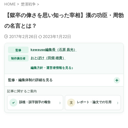
HOME
>
楚漢戦争
>
【獄卒の偉さを思い知った宰相】漢の功臣・周勃
の名言とは？
2017年2月26日
2023年1月22日
kawauso編集長（石原 昌光）
監修
おとぼけ（田畑 雄貴）
制作責任者
›
編集方針・運営者情報を見る
監修・編集体制の詳細を見る
記事に関するご案内
›
›
誤植・誤字脱字の報告
レポート・論文での引用
✓
文