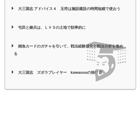
大三国志 アドバイス４ 玉符は施設建設の時間短縮で使おう
屯田と錬兵は、ＬＶ３の土地で効率的に
雑魚カードのガチャを引いて、戦法経験値化と戦法分析を進め
る
大三国志 ズボラプレイヤー kawausoの独り言