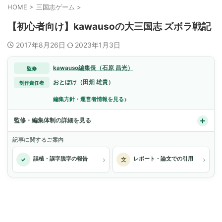
HOME
>
三国志ゲーム
>
【初心者向け】kawausoの大三国志 ズボラ戦記
2017年8月26日
2023年1月3日
kawauso編集長（石原 昌光）
監修
おとぼけ（田畑 雄貴）
制作責任者
›
編集方針・運営者情報を見る
監修・編集体制の詳細を見る
記事に関するご案内
›
›
誤植・誤字脱字の報告
レポート・論文での引用
✓
文