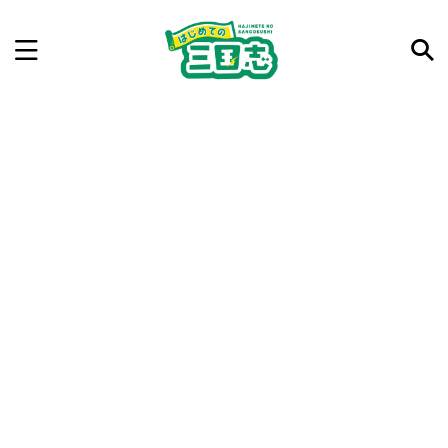
記事を検索
気になった三国志の合戦や人物、時代などを入力して
ね。中の人が24時間手動で検索結果を提示するよ（嘘
です）
例：曹操 赤壁の戦い