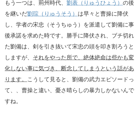
もう一つは、荊州時代、
劉表（りゅうひょう）
の後
を継いだ
劉琮（りゅうそう）
は早々と曹操に降伏
し、学者の宋忠（そうちゅう）を派遣して劉備に事
後承諾を求めた時です。勝手に降伏され、ブチ切れ
た劉備は、剣を引き抜いて宋忠の頭を叩き割ろうと
しますが、
それをやった所で、絶体絶命は些かも変
化しない事に気づき、
断念してしまうという話があ
ります。
こうして見ると、劉備の武力エピソードっ
て、、曹操と違い、憂さ晴らしの暴力しかないんで
すね。