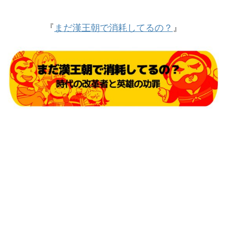
『
まだ漢王朝で消耗してるの？
』