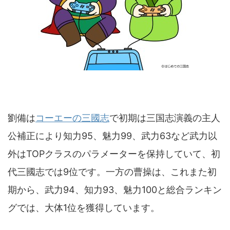
劉備は
コーエーの三國志
で初期は三国志演義の主人
公補正により知力95、魅力99、武力63など武力以
外はTOPクラスのパラメーターを保持していて、初
代三國志では9位です。一方の曹操は、これまた初
期から、武力94、知力93、魅力100と総合ランキン
グでは、大体1位を獲得しています。