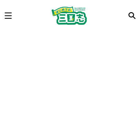
記事を検索
気になった三国志の合戦や人物、時代などを入力して
ね。中の人が24時間手動で検索結果を提示するよ（嘘
です）
例：曹操 赤壁の戦い