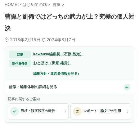
HOME
>
はじめての魏
>
曹操
>
曹操と劉備ではどっちの武力が上？究極の個人対
決
2018年2月15日
2024年8月7日
kawauso編集長（石原 昌光）
監修
おとぼけ（田畑 雄貴）
制作責任者
›
編集方針・運営者情報を見る
監修・編集体制の詳細を見る
記事に関するご案内
›
›
誤植・誤字脱字の報告
レポート・論文での引用
✓
文