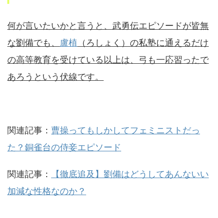
何が言いたいかと言うと、武勇伝エピソードが皆無
な劉備でも、
盧植
（ろしょく）の私塾に通えるだけ
の高等教育を受けている以上は、
弓も一応習ったで
あろうという伏線です。
関連記事：
曹操ってもしかしてフェミニストだっ
た？銅雀台の侍妾エピソード
関連記事：
【徹底追及】劉備はどうしてあんないい
加減な性格なのか？