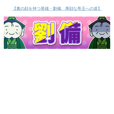
【裏の顔を持つ英雄・劉備、厚顔な帝王への道】