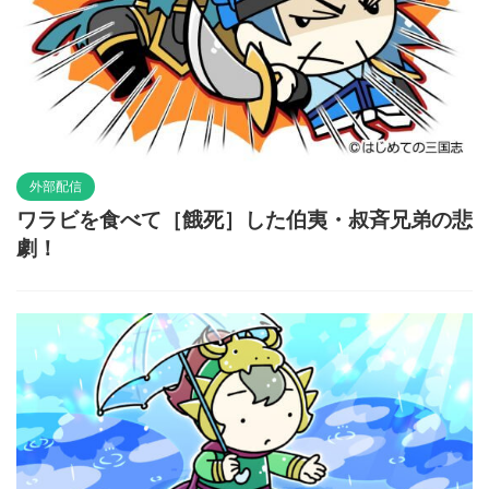
外部配信
ワラビを食べて［餓死］した伯夷・叔斉兄弟の悲
劇！