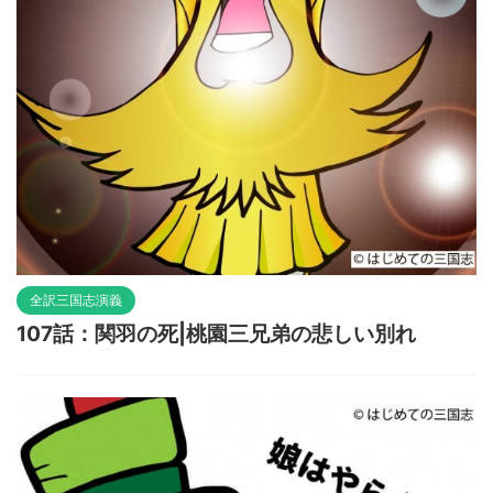
全訳三国志演義
107話：関羽の死|桃園三兄弟の悲しい別れ