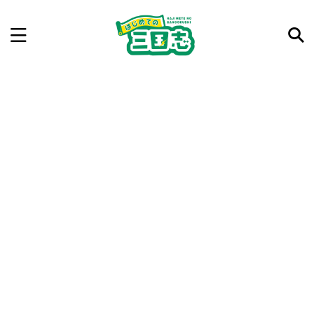
記事を検索
気になった三国志の合戦や人物、時代などを入力して
ね。中の人が24時間手動で検索結果を提示するよ（嘘
です）
例：曹操 赤壁の戦い