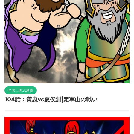
全訳三国志演義
104話：黄忠vs夏侯淵|定軍山の戦い