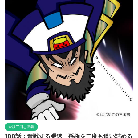
全訳三国志演義
100話：奮戦する張遼、孫権を二度も追い詰める