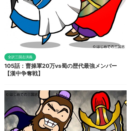
全訳三国志演義
105話：曹操軍20万vs蜀の歴代最強メンバー
【漢中争奪戦】