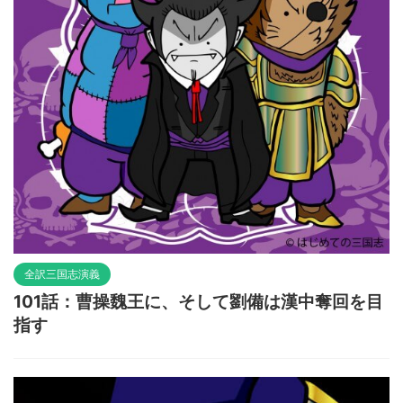
全訳三国志演義
101話：曹操魏王に、そして劉備は漢中奪回を目
指す