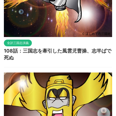
全訳三国志演義
108話：三国志を牽引した風雲児曹操、志半ばで
死ぬ