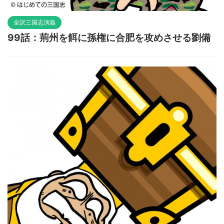
全訳三国志演義
99話：荊州を餌に孫権に合肥を攻めさせる劉備