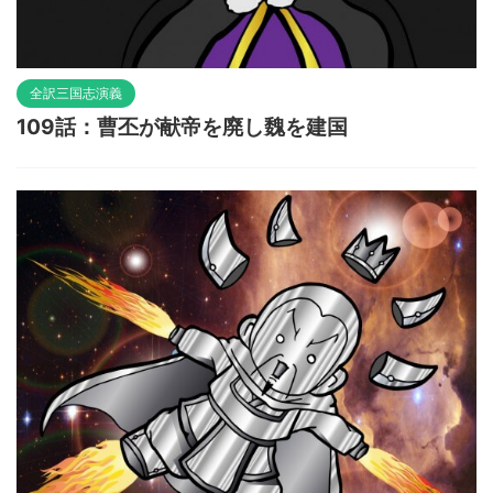
全訳三国志演義
109話：曹丕が献帝を廃し魏を建国