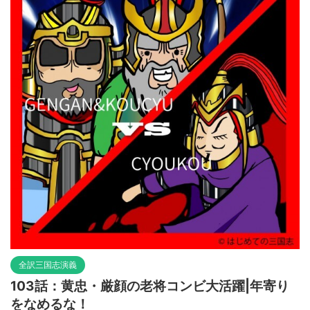
全訳三国志演義
103話：黄忠・厳顔の老将コンビ大活躍|年寄り
をなめるな！