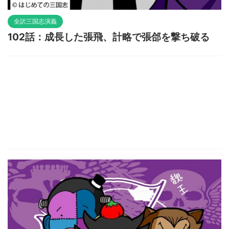
全訳三国志演義
102話：成長した張飛、計略で張郃を撃ち破る