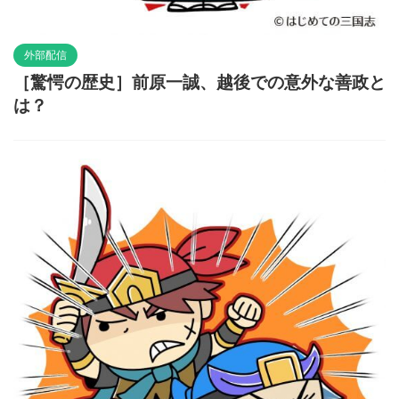
外部配信
［驚愕の歴史］前原一誠、越後での意外な善政と
は？