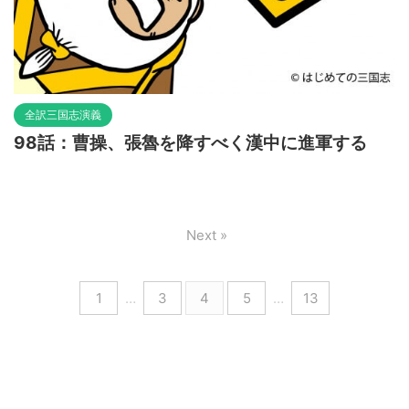
全訳三国志演義
98話：曹操、張魯を降すべく漢中に進軍する
Next »
1
…
3
4
5
…
13