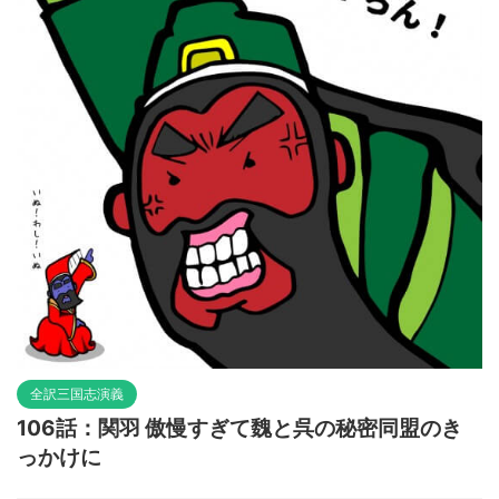
全訳三国志演義
106話：関羽 傲慢すぎて魏と呉の秘密同盟のき
っかけに