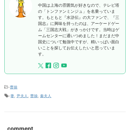
中国は上海の雰囲気が好きなので、テレビ塔
の「トンファンミンジュ」を名乗っていま
す。もともと『水滸伝』の大ファンで、『三
国志』に興味を持ったのは、アーケードゲー
ム「三国志大戦」がきっかけです。当時はゲ
ームセンターに通いつめました！まだまだ中
国史について勉強中ですが、精いっぱい面白
いことを探してお伝えしたいと思っていま
す。
-
曹操
-
妻
,
尹夫人
,
曹操
,
秦夫人
comment