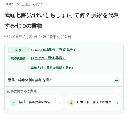
HOME
>
三国志の雑学
>
武経七書(ぶけいしちしょ)って何？ 兵家を代表
する七つの書物
2015年7月22日
2018年8月10日
kawauso編集長（石原 昌光）
監修
おとぼけ（田畑 雄貴）
制作責任者
›
編集方針・運営者情報を見る
監修・編集体制の詳細を見る
記事に関するご案内
›
›
誤植・誤字脱字の報告
レポート・論文での引用
✓
文