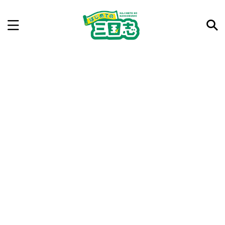
記事を検索
気になった三国志の合戦や人物、時代などを入力して
ね。中の人が24時間手動で検索結果を提示するよ（嘘
です）
例：曹操 赤壁の戦い