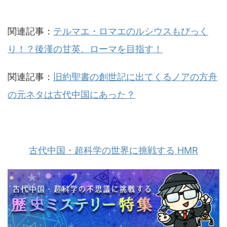
関連記事：
テルマエ・ロマエのルシウスもびっく
り！？後漢の甘英、ローマを目指す！
関連記事：
旧約聖書の創世記に出てくるノアの方舟
の元ネタは古代中国にあった？
古代中国・超科学の世界に挑戦する HMR