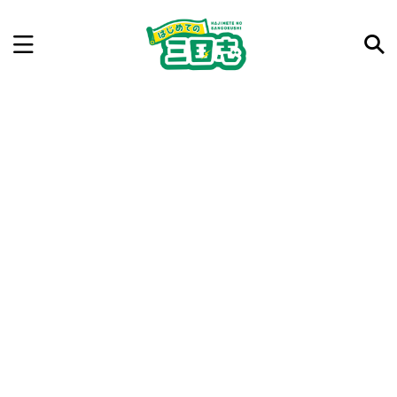
記事を検索
気になった三国志の合戦や人物、時代などを入力して
ね。中の人が24時間手動で検索結果を提示するよ（嘘
です）
例：曹操 赤壁の戦い