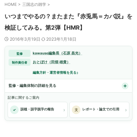
HOME
>
三国志の雑学
>
いつまでやるの？またまた『赤兎馬＝カバ説』を
検証してみる。第2弾【HMR】
2016年3月19日
2023年1月18日
kawauso編集長（石原 昌光）
監修
おとぼけ（田畑 雄貴）
制作責任者
›
編集方針・運営者情報を見る
監修・編集体制の詳細を見る
記事に関するご案内
›
›
誤植・誤字脱字の報告
レポート・論文での引用
✓
文