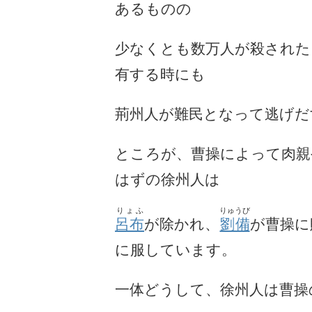
あるものの
少なくとも数万人が殺された
有する時にも
荊州人が難民となって逃げだ
ところが、曹操によって肉親
はずの徐州人は
りょふ
りゅうび
呂布
が除かれ、
劉備
が曹操に
に服しています。
一体どうして、徐州人は曹操