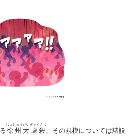
じょしゅうだいぎゃくさつ
る
徐州大虐殺
、その規模については諸説