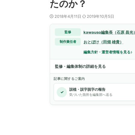
たのか？
2018年4月11日
2019年10月5日
kawauso編集長（石原 昌光
監修
おとぼけ（田畑 雄貴）
制作責任者
›
編集方針・運営者情報を見る
監修・編集体制の詳細を見る
記事に関するご案内
誤植・誤字脱字の報告
✓
気づいた箇所を編集部へ送る