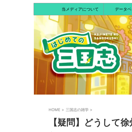
当メディアについて
データベ
HOME
>
三国志の雑学
>
【疑問】どうして徐