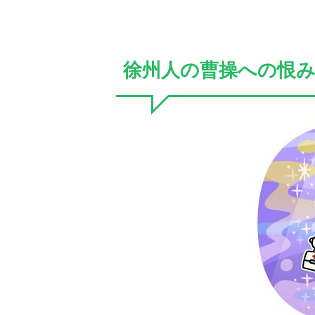
徐州人の曹操への恨