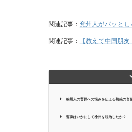
関連記事：
兗州人がパッとし
関連記事：
【教えて中国朋友
徐州人の曹操への恨みを伝える荀彧の言
曹操はいかにして徐州を統治したか？