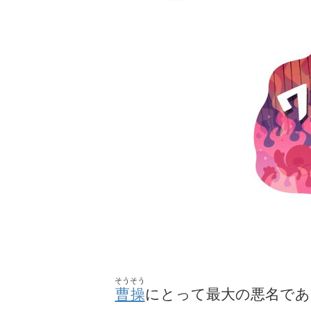
そうそう
曹操
にとって最大の悪名であ