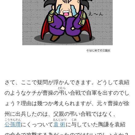
さて、ここで疑問が浮かんできます。どうして袁紹
とむら
のようなケチが曹操の
弔
い合戦で自軍を出すのでし
ょう？理由は幾つか考えられますが、元々曹操が徐
州に出兵したのは、父親の弔い合戦ではなく、
こうそんさん
えんじゅつ
くみ
公孫瓚
にくっついて
袁術
に
与
していた陶謙を袁紹
の命令で攻撃する為だったのではないでしょうか？