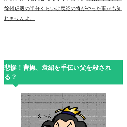
徐州虐殺の半分くらいは
袁紹の将がやった事かも知
れませんよ。
悲惨！曹操、袁紹を手伝い父を殺され
る？