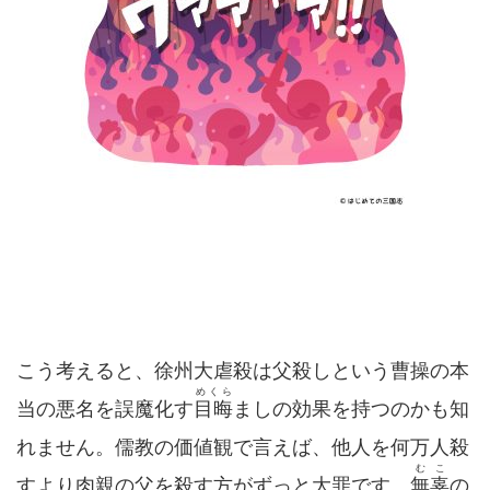
こう考えると、徐州大虐殺は父殺しという曹操の本
めくら
当の悪名を誤魔化す
目晦
ましの効果を持つのかも知
れません。儒教の価値観で言えば、他人を何万人殺
むこ
すより肉親の父を殺す方がずっと大罪です。
無辜
の