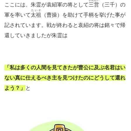
ここには、朱霊が袁紹軍の将として
三営
（三千）の
たいそ
軍を率いて
太祖
（曹操）を助けて手柄を挙げた事が
記されています。戦が終わると袁紹の将は銘々で帰
還していきましたが朱霊は
「私は多くの人間を見てきたが曹公に及ぶ名君はい
ない
真に仕えるべき主を見つけたのにどうして還れ
よう？」
と