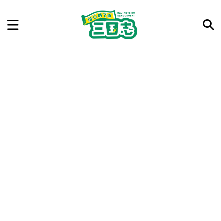
記事を検索
気になった三国志の合戦や人物、時代などを入力して
ね。中の人が24時間手動で検索結果を提示するよ（嘘
です）
例：曹操 赤壁の戦い