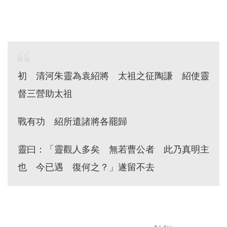
初 清河朱靈為袁紹將 太祖之征陶謙 紹使靈
督三營助太祖
戰有功 紹所遣諸將各罷歸
靈曰：「靈觀人多矣 無若曹公者 此乃真明主
也 今已遇 復何之？」遂留不去
さんえい