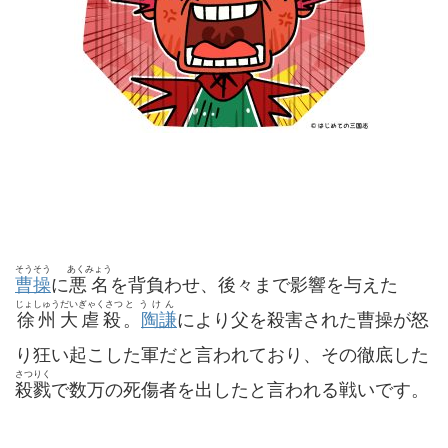
そうそう
あくみょう
曹操
に
悪名
を背負わせ、後々まで影響を与えた
じょしゅうだいぎゃくさつ
とうけん
徐州大虐殺
。
陶謙
により父を殺害された曹操が怒
り狂い起こした軍だと言われており、その徹底した
さつりく
殺戮
で数万の死傷者を出したと言われる戦いです。