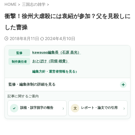
HOME
>
三国志の雑学
>
衝撃！徐州大虐殺には袁紹が参加？父を見殺しに
した曹操
2018年8月11日
2024年4月10日
kawauso編集長（石原 昌光）
監修
おとぼけ（田畑 雄貴）
制作責任者
›
編集方針・運営者情報を見る
監修・編集体制の詳細を見る
記事に関するご案内
›
›
誤植・誤字脱字の報告
レポート・論文での引用
✓
文