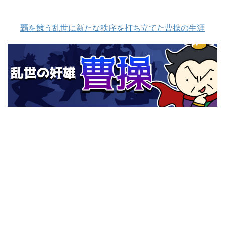
覇を競う乱世に新たな秩序を打ち立てた曹操の生涯