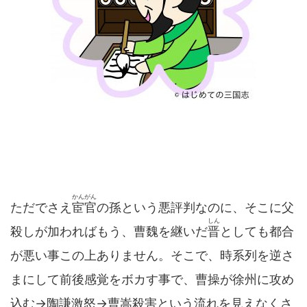
かんがん
ただでさえ
宦官
の孫という悪評判なのに、そこに父
しん
殺しが加わればもう、曹魏を継いだ
晋
としても都合
が悪い事この上ありません。そこで、時系列を逆さ
まにして前後感覚をボカす事で、曹操が徐州に攻め
込む→陶謙激怒→曹嵩殺害という流れを見えなくさ