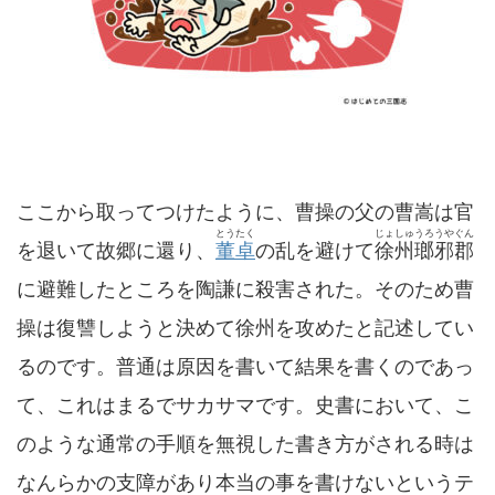
ここから取ってつけたように、曹操の父の曹嵩は官
とうたく
じょしゅうろうやぐん
を退いて故郷に還り、
董卓
の乱を避けて
徐州瑯邪郡
に避難したところを陶謙に殺害された。そのため曹
操は復讐しようと決めて徐州を攻めたと記述してい
るのです。普通は原因を書いて結果を書くのであっ
て、これはまるでサカサマです。史書において、こ
のような通常の手順を無視した書き方がされる時は
なんらかの支障があり本当の事を書けないというテ