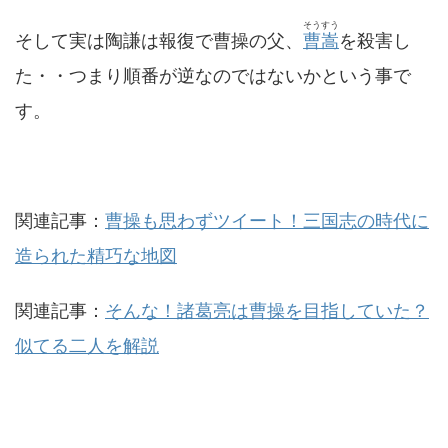
そうすう
そして実は陶謙は報復で曹操の父、
曹嵩
を殺害し
た・・つまり順番が逆なのではないかという事で
す。
関連記事：
曹操も思わずツイート！三国志の時代に
造られた精巧な地図
関連記事：
そんな！諸葛亮は曹操を目指していた？
似てる二人を解説