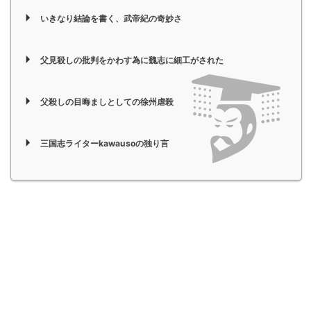
いきなり結論を書く、武帝紀の奇妙さ
父見殺しの批判をかわす為に魏志に細工がされた
父殺しの目晦ましとしての徐州虐殺
三国志ライターkawausoの独り言