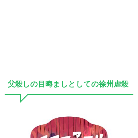
父殺しの目晦ましとしての徐州虐殺