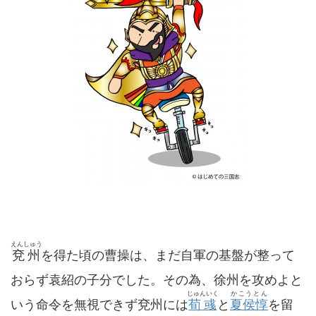
えんしゅう
兗州
を得た頃の曹操は、まだ自軍の基盤が整って
おらず袁紹の子分でした。その為、徐州を攻めよと
じゅんいく
かこうとん
いう命令を無視できず兗州には
荀彧
と
夏侯惇
を留