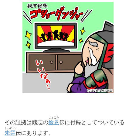
じょこう
その証拠は魏志の
徐晃
伝に付録としてついている
しゅれい
朱霊
伝にあります。