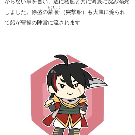
からない事を言い、遂に楼船と共に河底に沈み溺死
もうしょう
しました。徐盛の
蒙衝
（突撃船）も大風に煽られ
て船が曹操の陣営に流されます。