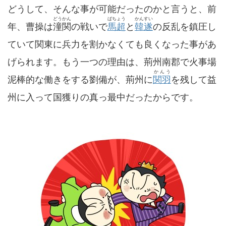
どうして、そんな事が可能だったのかと言うと、前
どうかん
ばちょう
かんすい
年、曹操は
潼関
の戦いで
馬超
と
韓遂
の反乱を鎮圧し
ていて関東に兵力を割かなくても良くなった事があ
げられます。もう一つの理由は、荊州南郡で火事場
かんう
泥棒的な働きをする劉備が、荊州に
関羽
を残して益
州に入って国獲りの真っ最中だったからです。