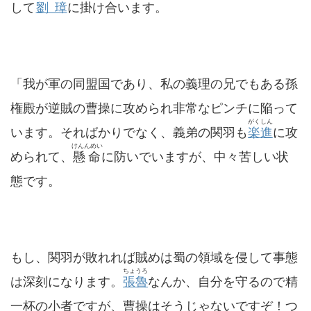
して
劉璋
に掛け合います。
「我が軍の同盟国であり、私の義理の兄でもある孫
権殿が逆賊の曹操に攻められ非常なピンチに陥って
がくしん
います。そればかりでなく、義弟の関羽も
楽進
に攻
けんんめい
められて、
懸命
に防いでいますが、中々苦しい状
態です。
もし、関羽が敗れれば賊めは蜀の領域を侵して事態
ちょうろ
は深刻になります。
張魯
なんか、自分を守るので精
一杯の小者ですが、曹操はそうじゃないですぞ！つ