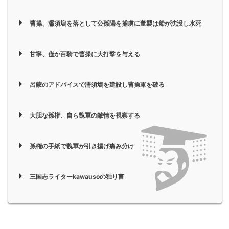
曹操、濡須塢を落として公孫陽を捕虜に董襲は船が沈没し水死
甘寧、僅か百騎で曹操に大打撃を与える
呂蒙のアドバイスで濡須塢を建設し曹操軍を破る
大胆な孫権、自ら魏軍の敵情を視察する
孫権の手紙で魏軍が引き揚げ痛み分け
三国志ライターkawausoの独り言