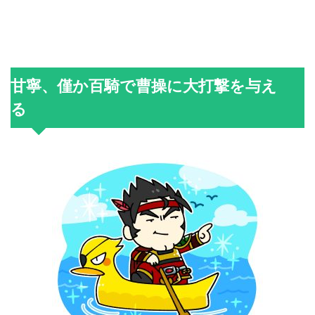
甘寧、僅か百騎で曹操に大打撃を与え
る