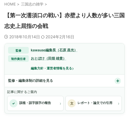
HOME
>
三国志の雑学
>
【第一次濡須口の戦い】赤壁より人数が多い三国
志史上屈指の会戦
2018年10月14日
2024年2月16日
kawauso編集長（石原 昌光）
監修
おとぼけ（田畑 雄貴）
制作責任者
›
編集方針・運営者情報を見る
監修・編集体制の詳細を見る
記事に関するご案内
›
›
誤植・誤字脱字の報告
レポート・論文での引用
✓
文