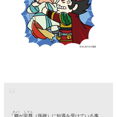
きょう
しそん
「
卿
が
至尊
（孫権）に知遇を受けている事