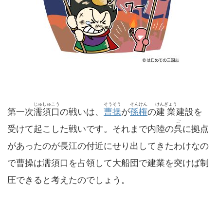
じゅしゅこう
そうそう
そんけん
けんぎょう
第一次
濡須口
の戦いは、
曹操
が
孫権
の
建業
建設を
ご
受けて起こした戦いです。それまで内陸の
呉
に拠点
があったのが長江の付近にせり出してきたわけなの
で曹操は濡須口を占領して大船団で建業を突けば制
圧できると考えたのでしょう。