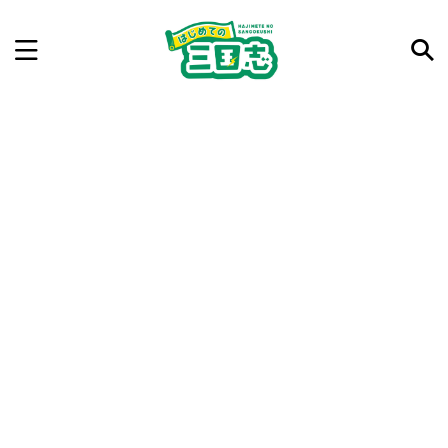
記事を検索
気になった三国志の合戦や人物、時代などを入力して
ね。中の人が24時間手動で検索結果を提示するよ（嘘
です）
例：曹操 赤壁の戦い