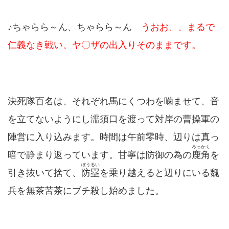
♪ちゃらら～ん、ちゃらら～ん
うおお、、まるで
仁義なき戦い、ヤ〇ザの出入りそのままです。
決死隊百名は、それぞれ馬にくつわを噛ませて、音
を立てないようにし濡須口を渡って対岸の曹操軍の
陣営に入り込みます。時間は午前零時、辺りは真っ
ろっかく
暗で静まり返っています。甘寧は防御の為の
鹿角
を
ぼうるい
引き抜いて捨て、
防塁
を乗り越えると辺りにいる魏
兵を無茶苦茶にブチ殺し始めました。