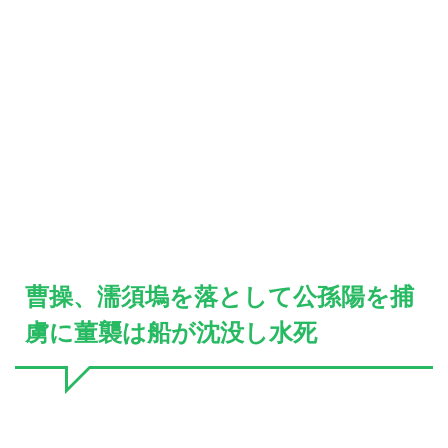
曹操、濡須塢を落として公孫陽を捕
虜に董襲は船が沈没し水死