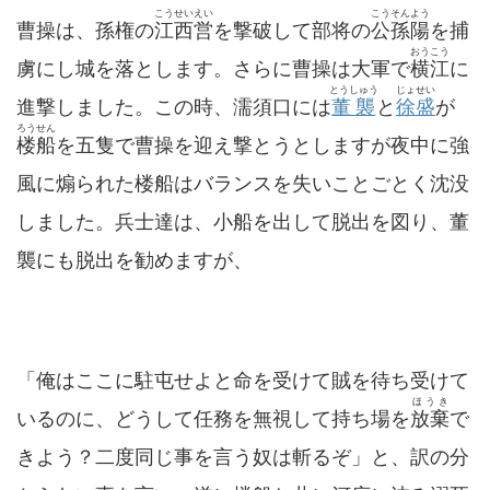
こうせいえい
こうそんよう
曹操は、孫権の
江西営
を撃破して部将の
公孫陽
を捕
おうこう
虜にし城を落とします。さらに曹操は大軍で
横江
に
とうしゅう
じょせい
進撃しました。この時、濡須口には
董襲
と
徐盛
が
ろうせん
楼船
を五隻で曹操を迎え撃とうとしますが夜中に強
風に煽られた楼船はバランスを失いことごとく沈没
しました。兵士達は、小船を出して脱出を図り、董
襲にも脱出を勧めますが、
「俺はここに駐屯せよと命を受けて賊を待ち受けて
ほうき
いるのに、どうして任務を無視して持ち場を
放棄
で
きよう？二度同じ事を言う奴は斬るぞ」と、訳の分