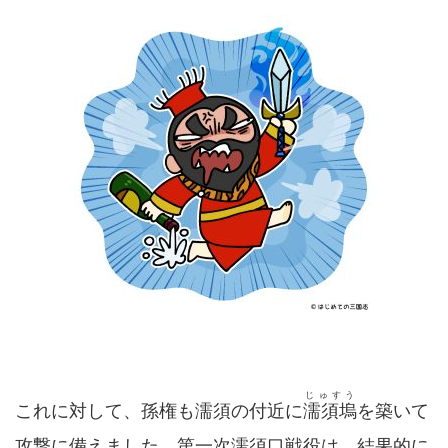
じゅすう
これに対して、孫権も濡須の付近に
濡須塢
を築いて
攻撃に備えました。第一次濡須口戦役は、結果的に