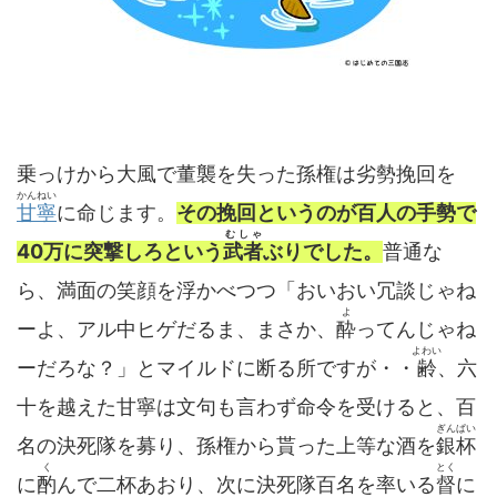
乗っけから大風で董襲を失った孫権は劣勢挽回を
かんねい
甘寧
に命じます。
その挽回というのが百人の手勢で
むしゃ
40万に突撃しろという
武者
ぶりでした。
普通な
ら、満面の笑顔を浮かべつつ「おいおい冗談じゃね
よ
ーよ、アル中ヒゲだるま、まさか、
酔
ってんじゃね
よわい
ーだろな？」とマイルドに断る所ですが・・
齢
、六
十を越えた甘寧は文句も言わず命令を受けると、百
ぎんぱい
名の決死隊を募り、孫権から貰った上等な酒を
銀杯
く
とく
に
酌
んで二杯あおり、次に決死隊百名を率いる
督
に