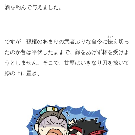
酒を酌んで与えました。
おび
ですが、孫権のあまりの武者ぶりな命令に
怯
え切っ
たのか督は平伏したままで、顔をあげず杯を受けよ
うとしません。そこで、甘寧はいきなり刀を抜いて
膝の上に置き、