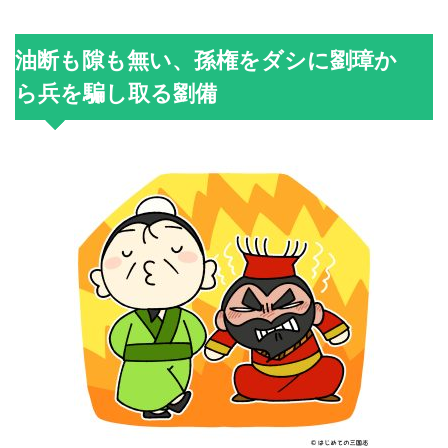
油断も隙も無い、孫権をダシに劉璋か
ら兵を騙し取る劉備