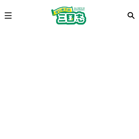
記事を検索
気になった三国志の合戦や人物、時代などを入力して
ね。中の人が24時間手動で検索結果を提示するよ（嘘
です）
例：曹操 赤壁の戦い