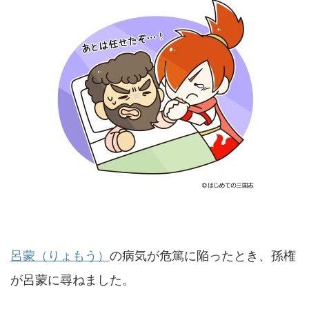
呂蒙（りょもう）
の病気が危篤に陥ったとき、孫権
が呂蒙に尋ねました。