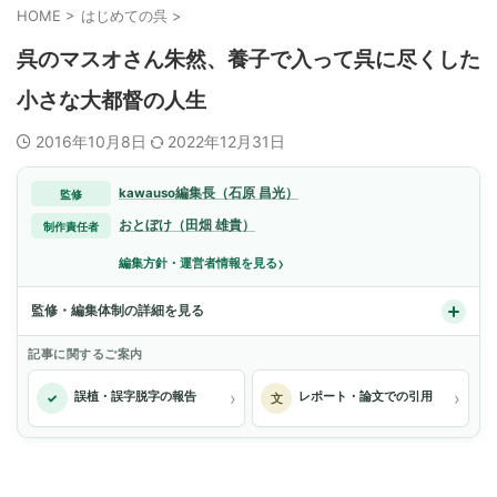
HOME
>
はじめての呉
>
呉のマスオさん朱然、養子で入って呉に尽くした
小さな大都督の人生
2016年10月8日
2022年12月31日
kawauso編集長（石原 昌光）
監修
おとぼけ（田畑 雄貴）
制作責任者
›
編集方針・運営者情報を見る
監修・編集体制の詳細を見る
記事に関するご案内
›
›
誤植・誤字脱字の報告
レポート・論文での引用
✓
文