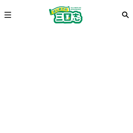
記事を検索
気になった三国志の合戦や人物、時代などを入力して
ね。中の人が24時間手動で検索結果を提示するよ（嘘
です）
例：曹操 赤壁の戦い