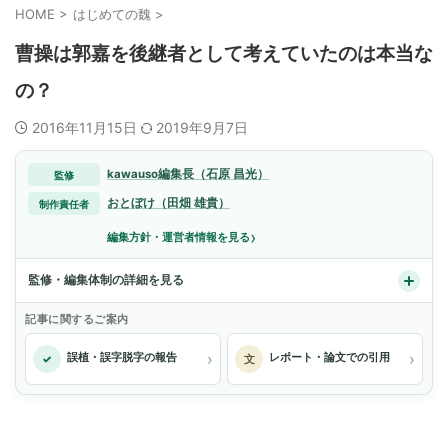
HOME
>
はじめての魏
>
曹操は郭嘉を後継者として考えていたのは本当な
の？
2016年11月15日
2019年9月7日
kawauso編集長（石原 昌光）
監修
おとぼけ（田畑 雄貴）
制作責任者
›
編集方針・運営者情報を見る
監修・編集体制の詳細を見る
記事に関するご案内
›
›
誤植・誤字脱字の報告
レポート・論文での引用
✓
文